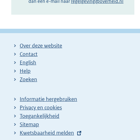
dan een e-mail naar
regelgeving@overheid.nl
Over deze website
Contact
English
Help
Zoeken
Informatie hergebruiken
Privacy en cookies
Toegankelijkheid
Sitemap
E
Kwetsbaarheid melden