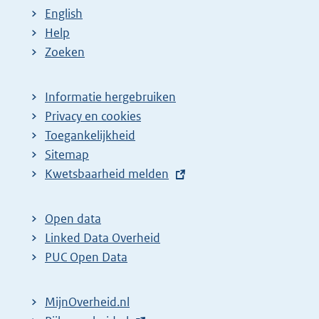
English
Help
Zoeken
Informatie hergebruiken
Privacy en cookies
Toegankelijkheid
Sitemap
E
Kwetsbaarheid melden
x
t
Open data
e
Linked Data Overheid
r
PUC Open Data
n
e
MijnOverheid.nl
l