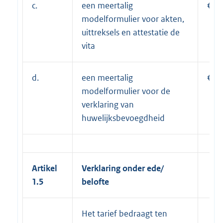
c.
een meertalig
€ 1
modelformulier voor akten,
uittreksels en attestatie de
vita
d.
een meertalig
€ 2
modelformulier voor de
verklaring van
huwelijksbevoegdheid
Artikel
Verklaring onder ede/
1.5
belofte
Het tarief bedraagt ten