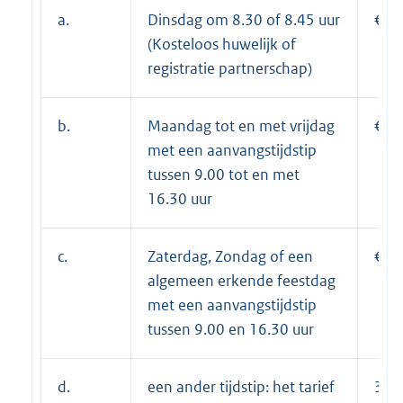
a.
Dinsdag om 8.30 of 8.45 uur
€ 0,
(Kosteloos huwelijk of
registratie partnerschap)
b.
Maandag tot en met vrijdag
€ 3
met een aanvangstijdstip
tussen 9.00 tot en met
16.30 uur
c.
Zaterdag, Zondag of een
€ 7
algemeen erkende feestdag
met een aanvangstijdstip
tussen 9.00 en 16.30 uur
d.
een ander tijdstip: het tarief
30