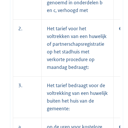
genoemd in onderdelen b
en c, verhoogd met
2.
Het tarief voor het
€ 1
voltrekken van een huwelijk
of partnerschapsregistratie
op het stadhuis met
verkorte procedure op
maandag bedraagt:
3.
Het tarief bedraagt voor de
voltrekking van een huwelijk
buiten het huis van de
gemeente:
a.
op de uren voor kosteloze
€ 8