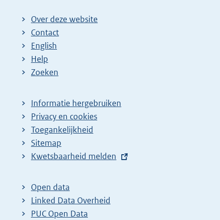
Over deze website
Contact
English
Help
Zoeken
Informatie hergebruiken
Privacy en cookies
Toegankelijkheid
Sitemap
E
Kwetsbaarheid melden
x
t
Open data
e
Linked Data Overheid
r
PUC Open Data