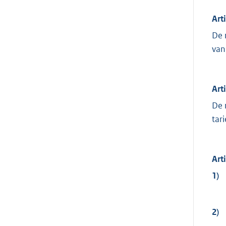
Art
De 
van
Art
De 
tar
Art
1)
2)