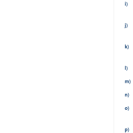
i)
j)
k)
l)
m)
n)
o)
p)