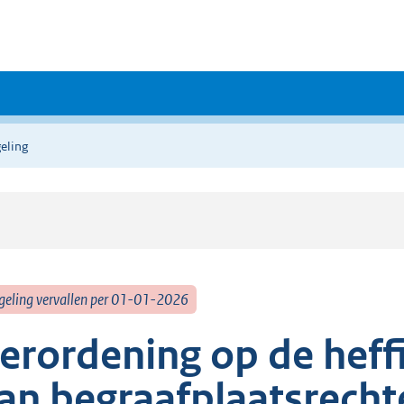
eling
geling vervallen per 01-01-2026
erordening op de heff
an begraafplaatsrech