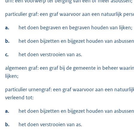
urn: een voorwerp ter berging van een of meer asbussen;
particulier graf: een graf waarvoor aan een natuurlijk pers
a.
het doen begraven en begraven houden van lijken;
b.
het doen bijzetten en bijgezet houden van asbusse
c.
het doen verstrooien van as.
algemeen graf: een graf bij de gemeente in beheer waar
lijken;
particulier urnengraf: een graf waarvoor aan een natuurlij
verleend tot:
a.
het doen bijzetten en bijgezet houden van asbusse
b.
het doen verstrooien van as.