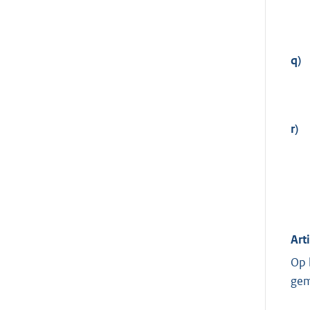
q)
r)
Art
Op 
gem