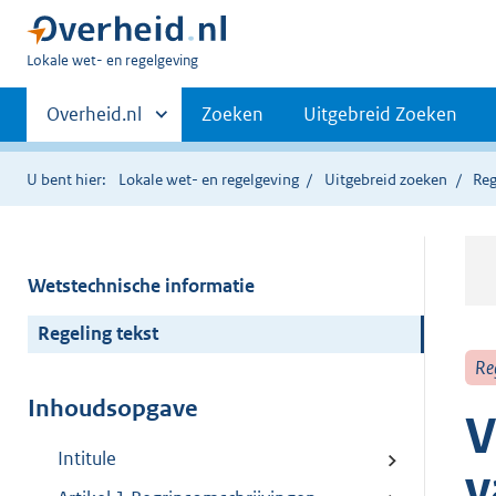
U
Lokale wet- en regelgeving
bent
Primaire
hier:
Andere
Overheid.nl
Zoeken
Uitgebreid Zoeken
sites
navigatie
binnen
U bent hier:
Lokale wet- en regelgeving
Uitgebreid zoeken
Reg
Wetstechnische informatie
Regeling tekst
Re
Inhoudsopgave
V
Intitule
v