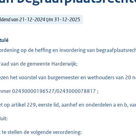
ldend van 21-12-2024 t/m 31-12-2025
tulé
ordening op de heffing en invordering van begraafplaatsre
raad van de gemeente Harderwijk;
ezen het voorstel van burgemeester en wethouders van 20
mmer 02430000196527/0243000078817 ;
et op artikel 229, eerste lid, aanhef en onderdelen a en b, 
uit:
t te stellen de volgende verordening: