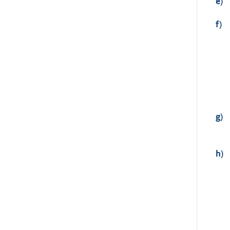
e)
f)
g)
h)