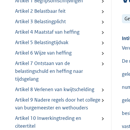
Artikel 1 Begripsomschrijvingen
Artikel 2 Belastbaar feit
Ge
Artikel 3 Belastingplicht
Artikel 4 Maatstaf van heffing
Inti
Artikel 5 Belastingtijdvak
Ver
Artikel 6 Wijze van heffing
De 
Artikel 7 Ontstaan van de
belastingschuld en heffing naar
gel
tijdsgelang
nu
Artikel 8 Verlenen van kwijtschelding
Artikel 9 Nadere regels door het college
gel
van burgemeester en wethouders
besl
Artikel 10 Inwerkingtreding en
citeertitel
vas