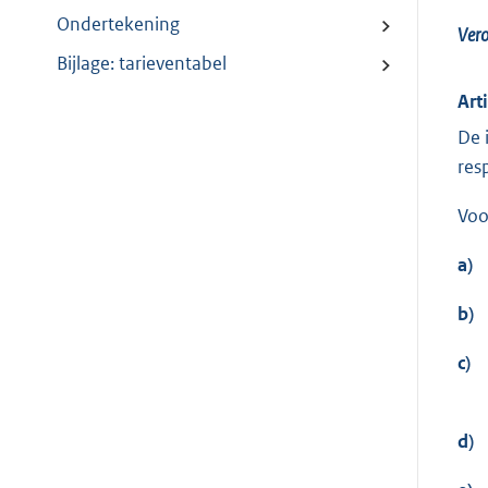
Ondertekening
Vero
Bijlage: tarieventabel
Art
De 
res
Voo
a)
b)
c)
d)