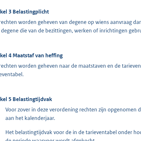
ikel 3
Belastingplicht
rechten worden geheven van degene op wiens aanvraag dan w
 degene die van de bezittingen, werken of inrichtingen gebr
ikel 4
Maatstaf van heffing
rechten worden geheven naar de maatstaven en de tarieven
ieventabel.
ikel 5
Belastingtijdvak
Voor zover in deze verordening rechten zijn opgenomen die
aan het kalenderjaar.
Het belastingtijdvak voor de in de tarieventabel onder ho
de periode waarvoor wordt afgekocht.