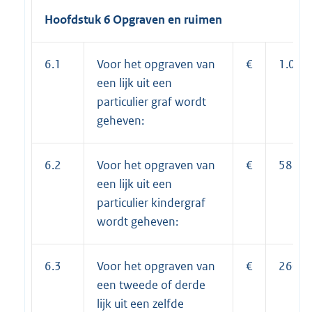
Hoofdstuk 6 Opgraven en ruimen
6.1
Voor het opgraven van
€
1.050
een lijk uit een
particulier graf wordt
geheven:
6.2
Voor het opgraven van
€
584,0
een lijk uit een
particulier kindergraf
wordt geheven:
6.3
Voor het opgraven van
€
260,0
een tweede of derde
lijk uit een zelfde