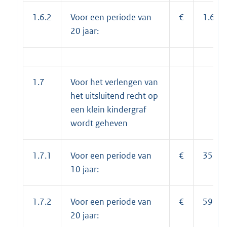
1.6.2
Voor een periode van
€
1.681
20 jaar:
1.7
Voor het verlengen van
het uitsluitend recht op
een klein kindergraf
wordt geheven
1.7.1
Voor een periode van
€
351,0
10 jaar:
1.7.2
Voor een periode van
€
590,0
20 jaar: