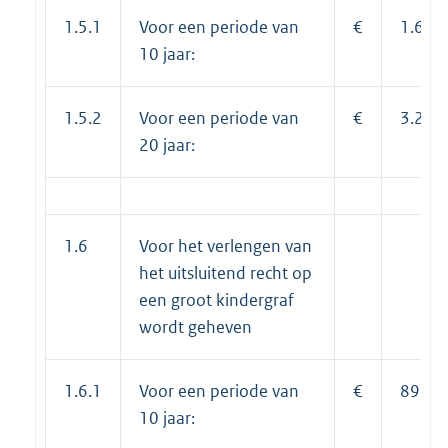
1.5.1
Voor een periode van
€
1.676
10 jaar:
1.5.2
Voor een periode van
€
3.241
20 jaar:
1.6
Voor het verlengen van
het uitsluitend recht op
een groot kindergraf
wordt geheven
1.6.1
Voor een periode van
€
897,0
10 jaar: