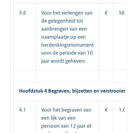
3.6
Voor het verlengen van
€
56,00
de gelegenheid tot
aanbrengen van een
naamplaatje op een
herdenkingsmonument
voor de periode van 10
jaar wordt geheven:
Hoofdstuk 4 Begraven, bijzetten en verstrooien
4.1
Voor het begraven van
€
1.038
een lijk van een
persoon van 12 jaar of