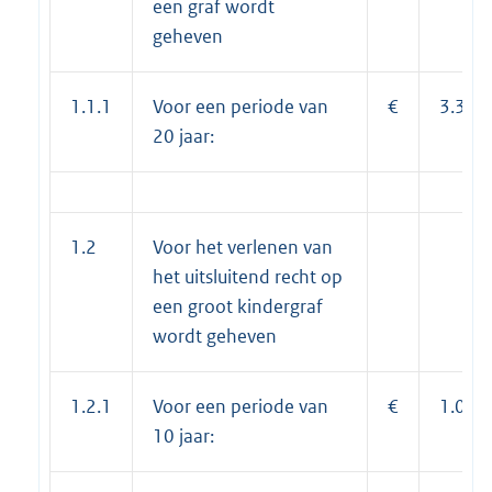
een graf wordt
geheven
1.1.1
Voor een periode van
€
3.378
20 jaar:
1.2
Voor het verlenen van
het uitsluitend recht op
een groot kindergraf
wordt geheven
1.2.1
Voor een periode van
€
1.034
10 jaar: