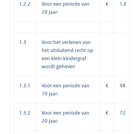
1.2.2
Voor een periode van
€
1.819
20 jaar:
1.3
Voor het verlenen van
het uitsluitend recht op
een klein kindergraf
wordt geheven
1.3.1
Voor een periode van
€
488,0
10 jaar:
1.3.2
Voor een periode van
€
727,0
20 jaar: