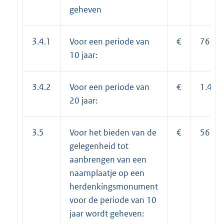
geheven
3.4.1
Voor een periode van
€
760,0
10 jaar:
3.4.2
Voor een periode van
€
1.408
20 jaar:
3.5
Voor het bieden van de
€
56,00
gelegenheid tot
aanbrengen van een
naamplaatje op een
herdenkingsmonument
voor de periode van 10
jaar wordt geheven: