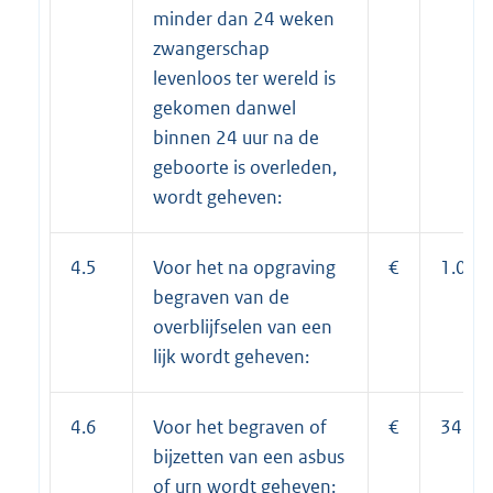
minder dan 24 weken
zwangerschap
levenloos ter wereld is
gekomen danwel
binnen 24 uur na de
geboorte is overleden,
wordt geheven:
4.5
Voor het na opgraving
€
1.038
begraven van de
overblijfselen van een
lijk wordt geheven:
4.6
Voor het begraven of
€
345,0
bijzetten van een asbus
of urn wordt geheven: