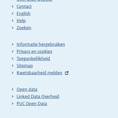
Contact
English
Help
Zoeken
Informatie hergebruiken
Privacy en cookies
Toegankelijkheid
Sitemap
E
Kwetsbaarheid melden
x
t
Open data
e
Linked Data Overheid
r
PUC Open Data
n
e