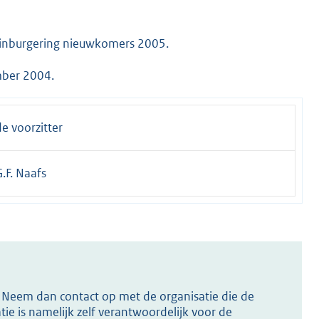
 inburgering nieuwkomers 2005.
mber 2004.
de voorzitter
G.F. Naafs
s? Neem dan contact op met de organisatie die de
ie is namelijk zelf verantwoordelijk voor de