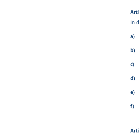
Art
In 
a)
b)
c)
d)
e)
f)
Art