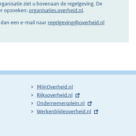
ganisatie ziet u bovenaan de regelgeving. De
ier opzoeken:
organisaties.overheid.nl
.
r dan een e-mail naar
regelgeving@overheid.nl
MijnOverheid.nl
E
Rijksoverheid.nl
x
E
Ondernemersplein.nl
t
x
E
Werkenbijdeoverheid.nl
e
t
x
r
e
t
n
r
e