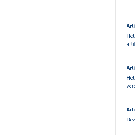
Art
Het
art
Art
Het
ver
Art
Dez