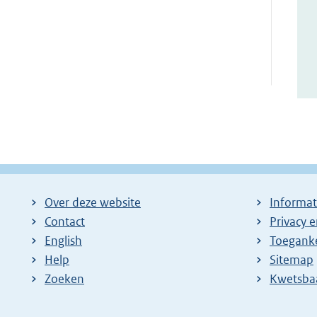
Over deze website
Informat
Contact
Privacy 
English
Toeganke
Help
Sitemap
Zoeken
E
Kwetsba
x
t