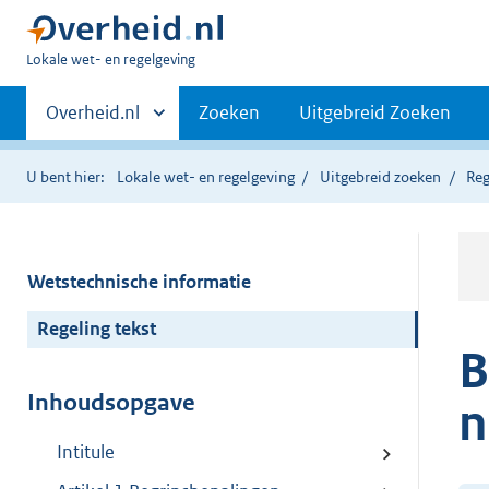
U
Lokale wet- en regelgeving
bent
Primaire
hier:
Andere
Overheid.nl
Zoeken
Uitgebreid Zoeken
sites
navigatie
binnen
U bent hier:
Lokale wet- en regelgeving
Uitgebreid zoeken
Reg
Wetstechnische informatie
Regeling tekst
B
Inhoudsopgave
n
Intitule