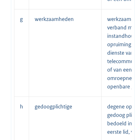
g
werkzaamheden
werkzaamhed
verband met d
instandhoudi
opruiming van
dienste van 
telecommunic
of van een
omroepnetwer
openbare gr
h
gedoogplichtige
degene op wi
gedoog plicht 
bedoeld in art
eerste lid, va