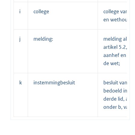
i
college
college van b
en wethouder
j
melding:
melding als b
artikel 5.2, de
aanhef en ond
de wet;
k
instemmingbesluit
besluit van het
bedoeld in art
derde lid, aan
onder b, van 