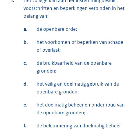
1.
Het college kan aan het instemmingbesluit
voorschriften en beperkingen verbinden in het
belang van:
a.
de openbare orde;
b.
het voorkomen of beperken van schade
of overlast;
c.
de bruikbaarheid van de openbare
gronden;
d.
het veilig en doelmatig gebruik van de
openbare gronden;
e.
het doelmatig beheer en onderhoud van
de openbare gronden;
f.
de belemmering van doelmatig beheer