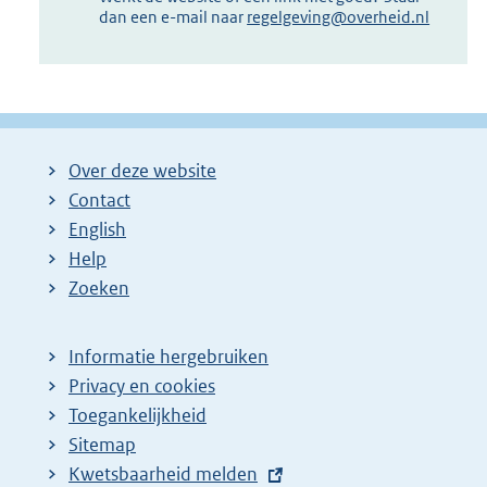
dan een e-mail naar
regelgeving@overheid.nl
Over deze website
Contact
English
Help
Zoeken
Informatie hergebruiken
Privacy en cookies
Toegankelijkheid
Sitemap
E
Kwetsbaarheid melden