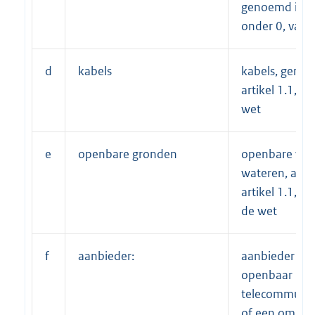
genoemd in ar
onder 0, van 
d
kabels
kabels, geno
artikel 1.1, on
wet
e
openbare gronden
openbare we
wateren, als 
artikel 1.1, on
de wet
f
aanbieder:
aanbieder va
openbaar
telecommunic
of een omroe