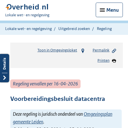
Menu
U
Lokale wet- en regelgeving
bent
hier:
Lokale wet- en regelgeving
Uitgebreid zoeken
Regeling
Toon in Omgevingsloket
Permalink
Printen
Regeling vervallen per 16-04-2026
Voorbereidingsbesluit datacentra
Deze regeling is juridisch onderdeel van
Omgevingsplan
gemeente Leiden
.