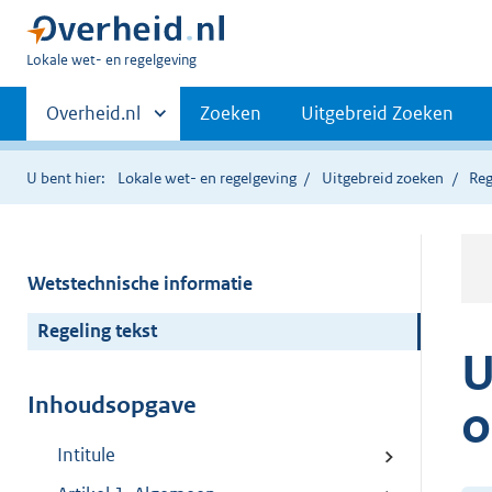
U
Lokale wet- en regelgeving
bent
Primaire
hier:
Andere
Overheid.nl
Zoeken
Uitgebreid Zoeken
sites
navigatie
binnen
U bent hier:
Lokale wet- en regelgeving
Uitgebreid zoeken
Reg
Wetstechnische informatie
Regeling tekst
U
Inhoudsopgave
o
Intitule