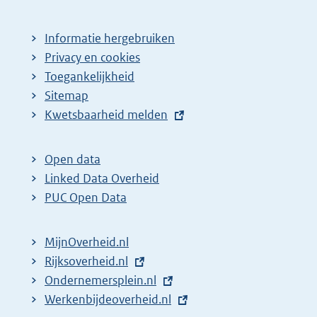
Informatie hergebruiken
Privacy en cookies
Toegankelijkheid
Sitemap
E
Kwetsbaarheid melden
x
t
Open data
e
Linked Data Overheid
r
PUC Open Data
n
e
MijnOverheid.nl
l
E
Rijksoverheid.nl
i
x
E
Ondernemersplein.nl
n
t
x
E
Werkenbijdeoverheid.nl
k