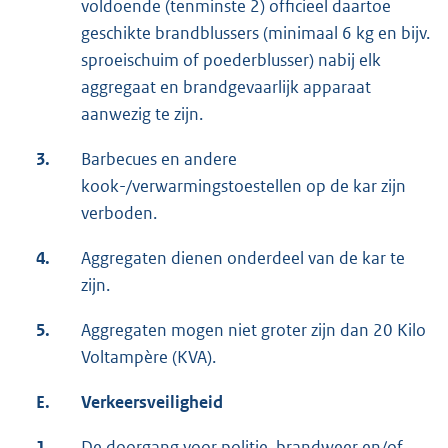
voldoende (tenminste 2) officieel daartoe
geschikte brandblussers (minimaal 6 kg en bijv.
sproeischuim of poederblusser) nabij elk
aggregaat en brandgevaarlijk apparaat
aanwezig te zijn.
3.
Barbecues en andere
kook-/verwarmingstoestellen op de kar zijn
verboden.
4.
Aggregaten dienen onderdeel van de kar te
zijn.
5.
Aggregaten mogen niet groter zijn dan 20 Kilo
Voltampère (KVA).
E.
Verkeersveiligheid
1.
De doorgang voor politie, brandweer en/of