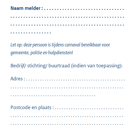
Naam melder : . . . . . . . . . . . . . . . . . . . . . . . . . . . . . . .
. . . . . . . . . . . . . . . . . . . . . . . . . . . . . . . . . . . . . . . . . . . .
. . . . . . . . . . . . . . . . . . . . . . . . . . . . . . . . . . . . . . . . . . . .
. . . . . . . . . . . . . . . .
Let op: deze persoon is tijdens carnaval bereikbaar voor
gemeente, politie en hulpdiensten!
Bedrijf/ stichting/ buurtraad (indien van toepassing):
Adres : . . . . . . . . . . . . . . . . . . . . . . . . . . . . . . . . . . . . . . . . . . .
. . . . . . . . . . . . . . . . . . . . . . . . . . . . . . . . . . . . . . . . . . . . . . . . .
. . . . . . . . . . . . . . . . . . . . . . . . . . . . . . . . . . . . .
Postcode en plaats : . . . . . . . . . . . . . . . . . . . . . . . . . . . . . .
. . . . . . . . . . . . . . . . . . . . . . . . . . . . . . . . . . . . . . . . . . . . . . . . .
. . . . . . . . . . . . . . . . . . . . . . . . . . . . . . . . . . . . . . . . . . . . . . . . .