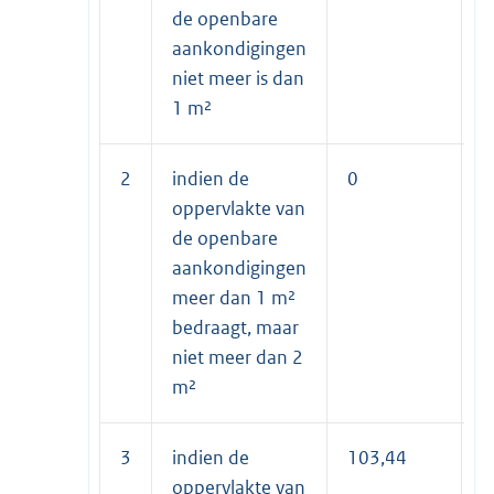
de openbare
aankondigingen
niet meer is dan
1 m²
2
indien de
0
0
oppervlakte van
de openbare
aankondigingen
meer dan 1 m²
bedraagt, maar
niet meer dan 2
m²
3
indien de
103,44
5
oppervlakte van