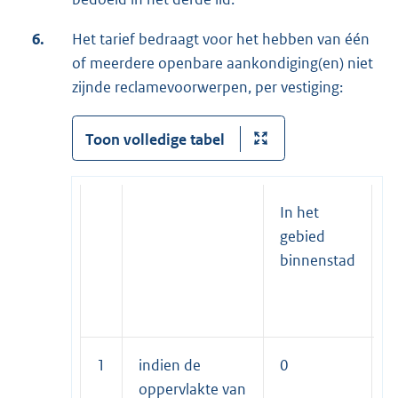
6.
Het tarief bedraagt voor het hebben van één
of meerdere openbare aankondiging(en) niet
zijnde reclamevoorwerpen, per vestiging:
Toon volledige tabel
In het
I
gebied
o
binnenstad
g
v
g
1
indien de
0
0
oppervlakte van