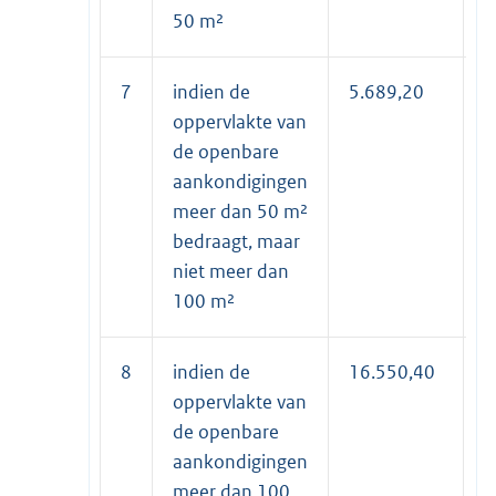
50 m²
7
indien de
5.689,20
2
oppervlakte van
de openbare
aankondigingen
meer dan 50 m²
bedraagt, maar
niet meer dan
100 m²
8
indien de
16.550,40
8
oppervlakte van
de openbare
aankondigingen
meer dan 100