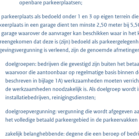
openbare parkeerplaatsen;
 parkeerplaats als bedoeld onder 1 en 3 op eigen terrein di
keerplaats in een garage dient ten minste 2,50 meter bij 5,50
 garage waarover de aanvrager kan beschikken waar in het 
reengekomen dat deze is (zijn) bedoeld als parkeergelegen
evingsvergunning is verleend, zijn de genoemde afmetingen 
doelgroepen: bedrijven die gevestigd zijn buiten het bet
waarvoor die aantoonbaar op regelmatige basis binnen de
beschreven in bijlage 1A) werkzaamheden moeten verrich
de werkzaamheden noodzakelijk is. Als doelgroep wordt in
installatiebedrijven, reinigingsdiensten;
doelgroepvergunning: vergunning die wordt afgegeven aa
het volledige betaald parkeergebied in de parkeervakke
zakelijk belanghebbende: degene die een beroep of bedrijf