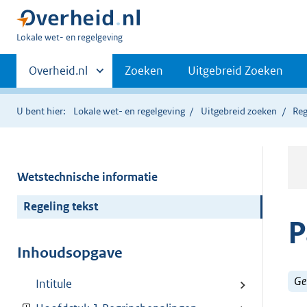
U
Lokale wet- en regelgeving
bent
Primaire
hier:
Andere
Overheid.nl
Zoeken
Uitgebreid Zoeken
sites
navigatie
binnen
U bent hier:
Lokale wet- en regelgeving
Uitgebreid zoeken
Reg
Wetstechnische informatie
Regeling tekst
P
Inhoudsopgave
Ge
Intitule