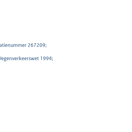
stratienummer 267209;
 Wegenverkeerswet 1994;