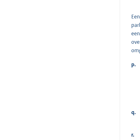
Een
par
een
ove
omg
p.
q.
r.