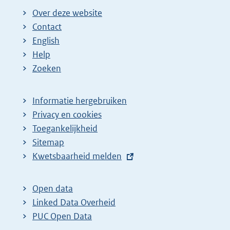
Over deze website
Contact
English
Help
Zoeken
Informatie hergebruiken
Privacy en cookies
Toegankelijkheid
Sitemap
E
Kwetsbaarheid melden
x
t
Open data
e
Linked Data Overheid
r
PUC Open Data
n