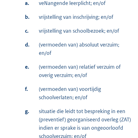
a.
veNangende leerplicht; en/of
b.
vrijstelling van inschrijving; en/of
c.
vrijstelling van schoolbezoek; en/of
d.
(vermoeden van) absoluut verzuim;
en/of
e.
(vermoeden van) relatief verzuim of
overig verzuim; en/of
f.
(vermoeden van) voortijdig
schoolverlaten; en/of
g.
situatie die leidt tot bespreking in een
(preventief) georganiseerd overleg (ZAT)
indien er sprake is van ongeoorloofd
schoolverzuim; en/of