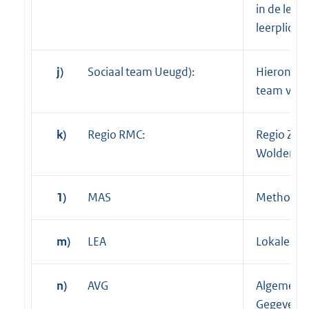
in de leeft
leerplichti
j)
Sociaal team Ueugd):
Hieronder
team van 
k)
Regio RMC:
Regio Zui
Wolden, W
1)
MAS
Methodisc
m)
LEA
Lokale Ed
n)
AVG
Algemene 
Gegevens