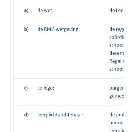
a)
de wet:
de Leerpl
b)
de RMC-wetgeving:
de regelin
coördinati
schoolver
december 
Regeling r
schoolver
c)
college:
burgemees
gemeente
d)
leerplichtambtenaar:
de ambten
benoemd i
leerplicht