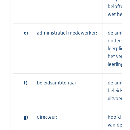
belofte al
wet heeft 
e)
administratief medewerker:
de ambtena
ondersteu
leerplich
het verric
leerlingen
f)
beleidsambtenaar
de ambtena
beleidstak
uitvoering
g)
directeur:
hoofd in d
van de wet