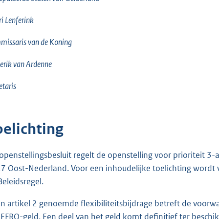
i Lenferink
issaris van de Koning
erik van Ardenne
etaris
oelichting
 openstellingsbesluit regelt de openstelling voor prioritei
7 Oost-Nederland. Voor een inhoudelijke toelichting wordt ve
Beleidsregel.
in artikel 2 genoemde flexibiliteitsbijdrage betreft de voo
 EFRO-geld. Een deel van het geld komt definitief ter besch