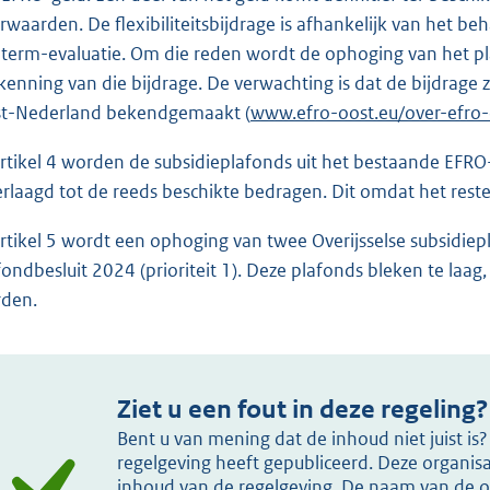
rwaarden. De flexibiliteitsbijdrage is afhankelijk van het be
term-evaluatie. Om die reden wordt de ophoging van het pla
kenning van die bijdrage. De verwachting is dat de bijdrage
t-Nederland bekendgemaakt (
E
www.efro-oost.eu/over-efro
x
artikel 4 worden de subsidieplafonds uit het bestaande EFRO
t
erlaagd tot de reeds beschikte bedragen. Dit omdat het reste
e
r
artikel 5 wordt een ophoging van twee Overijsselse subsid
n
fondbesluit 2024 (prioriteit 1). Deze plafonds bleken te laa
e
den.
l
i
n
Ziet u een fout in deze regeling?
k
:
Bent u van mening dat de inhoud niet juist i
regelgeving heeft gepubliceerd. Deze organisat
inhoud van de regelgeving. De naam van de or