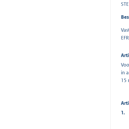
STE
Bes
Vas
EFR
Art
Voo
in 
15 
Art
1.