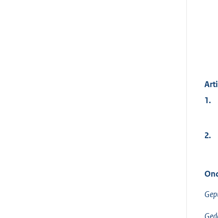
Art
1.
2.
Ond
Gepu
Gede