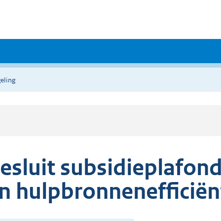
eling
esluit subsidieplafo
n hulpbronnenefficiën