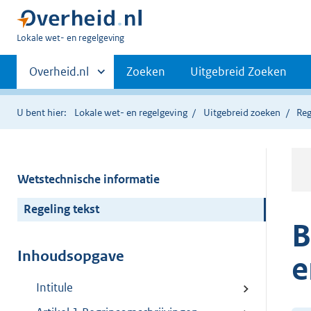
U
Lokale wet- en regelgeving
bent
Primaire
hier:
Andere
Overheid.nl
Zoeken
Uitgebreid Zoeken
sites
navigatie
binnen
U bent hier:
Lokale wet- en regelgeving
Uitgebreid zoeken
Reg
Wetstechnische informatie
Regeling tekst
B
Inhoudsopgave
e
Intitule