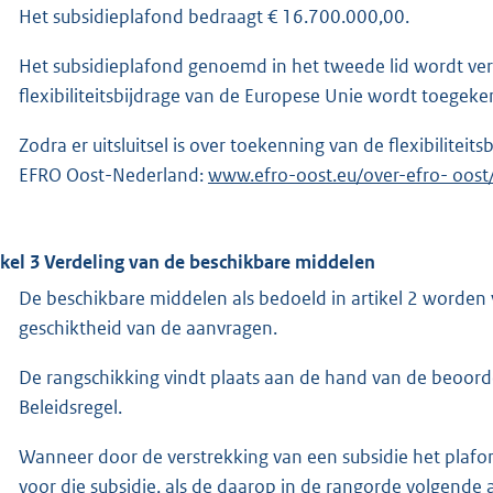
Het subsidieplafond bedraagt € 16.700.000,00.
Het subsidieplafond genoemd in het tweede lid wordt ve
flexibiliteitsbijdrage van de Europese Unie wordt toegeke
Zodra er uitsluitsel is over toekenning van de flexibilite
EFRO Oost-Nederland:
E
www.efro-oost.eu/over-efro- oos
x
t
ikel 3 Verdeling van de beschikbare middelen
e
r
De beschikbare middelen als bedoeld in artikel 2 worden
n
geschiktheid van de aanvragen.
e
De rangschikking vindt plaats aan de hand van de beoorde
l
Beleidsregel.
i
n
Wanneer door de verstrekking van een subsidie het plaf
k
voor die subsidie, als de daarop in de rangorde volgende