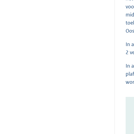
voo
mid
toe
Oos
In 
2 v
In 
pla
wor