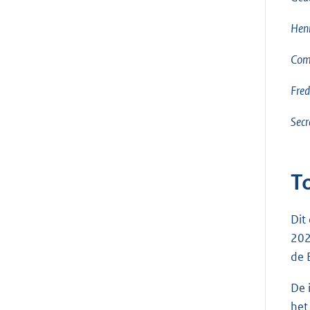
Henr
Comm
Fred
Secr
T
Dit
202
de 
De 
het