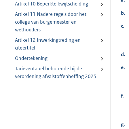
Artikel 10 Beperkte kwijtschelding
b.
Artikel 11 Nadere regels door het
college van burgemeester en
c.
wethouders
Artikel 12 Inwerkingtreding en
citeertitel
d.
Ondertekening
e.
Tarieventabel behorende bij de
verordening afvalstoffenheffing 2025
f.
g.