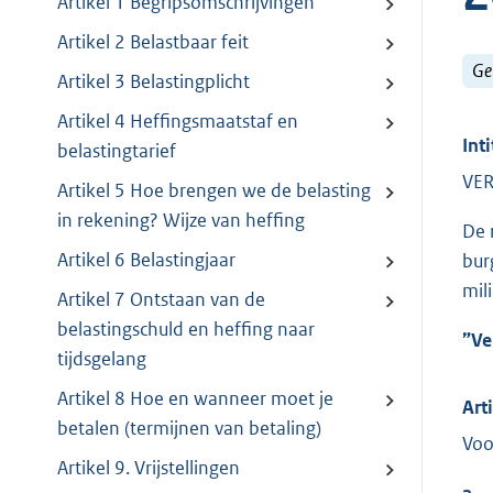
Artikel 1 Begripsomschrijvingen
Artikel 2 Belastbaar feit
Ge
Artikel 3 Belastingplicht
Artikel 4 Heffingsmaatstaf en
Inti
belastingtarief
VER
Artikel 5 Hoe brengen we de belasting
in rekening? Wijze van heffing
De 
Artikel 6 Belastingjaar
bur
mil
Artikel 7 Ontstaan van de
belastingschuld en heffing naar
”Ve
tijdsgelang
Artikel 8 Hoe en wanneer moet je
Art
betalen (termijnen van betaling)
Voo
Artikel 9. Vrijstellingen
a.