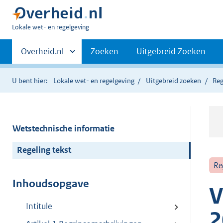
U
Lokale wet- en regelgeving
bent
Primaire
hier:
Andere
Overheid.nl
Zoeken
Uitgebreid Zoeken
sites
navigatie
binnen
U bent hier:
Lokale wet- en regelgeving
Uitgebreid zoeken
Reg
Wetstechnische informatie
Regeling tekst
Re
Inhoudsopgave
V
Intitule
2