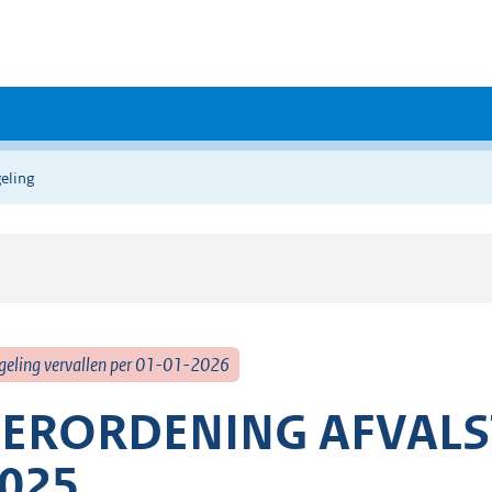
eling
geling vervallen per 01-01-2026
ERORDENING AFVALS
025