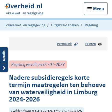
Menu
U
Lokale wet- en regelgeving
bent
hier:
Lokale wet- en regelgeving
Uitgebreid zoeken
Regeling
Permalink
Printen
Regeling vervalt per 01-01-2027
Nadere subsidieregels korte
termijn maatregelen ten behoeve
van waterveiligheid in Limburg
2024-2026
Geldend van 01-01-2026 t/m 31-12-2026