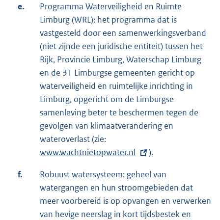
e.
Programma Waterveiligheid en Ruimte
Limburg (WRL): het programma dat is
vastgesteld door een samenwerkingsverband
(niet zijnde een juridische entiteit) tussen het
Rijk, Provincie Limburg, Waterschap Limburg
en de 31 Limburgse gemeenten gericht op
waterveiligheid en ruimtelijke inrichting in
Limburg, opgericht om de Limburgse
samenleving beter te beschermen tegen de
gevolgen van klimaatverandering en
wateroverlast (zie:
E
www.wachtnietopwater.nl
x
).
t
f.
Robuust watersysteem: geheel van
e
watergangen en hun stroomgebieden dat
r
meer voorbereid is op opvangen en verwerken
n
van hevige neerslag in kort tijdsbestek en
e