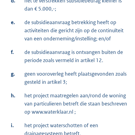
d.
het te verstrekken subsidiebedrag kleiner is
dan € 5.000,-;
e.
de subsidieaanvraag betrekking heeft op
activiteiten die gericht zijn op de continuïteit
van een onderneming/instelling; en/of
f.
de subsidieaanvraag is ontvangen buiten de
periode zoals vermeld in artikel 12.
g.
geen vooroverleg heeft plaatsgevonden zoals
gesteld in artikel 3;
h.
het project maatregelen aan/rond de woning
van particulieren betreft die staan beschreven
op www.waterklaar.nl ;
i.
het project waterschotten of een
drainagesysteem betreft.