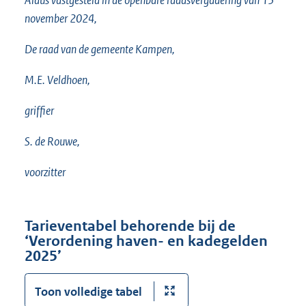
Aldus vastgesteld in de openbare raadsvergadering van 13
november 2024,
De raad van de gemeente Kampen,
M.E. Veldhoen,
griffier
S. de Rouwe,
voorzitter
Tarieventabel behorende bij de
‘Verordening haven- en kadegelden
2025’
Toon volledige tabel