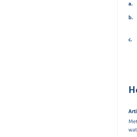
a.
b.
c.
H
Art
Met
wat