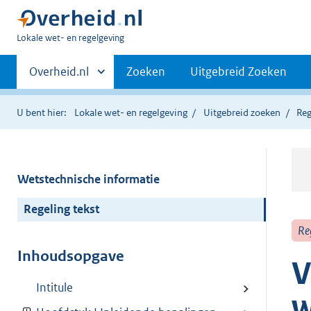
U
Lokale wet- en regelgeving
bent
Primaire
hier:
Andere
Overheid.nl
Zoeken
Uitgebreid Zoeken
sites
navigatie
binnen
U bent hier:
Lokale wet- en regelgeving
Uitgebreid zoeken
Reg
Wetstechnische informatie
Regeling tekst
Re
Inhoudsopgave
V
Intitule
w