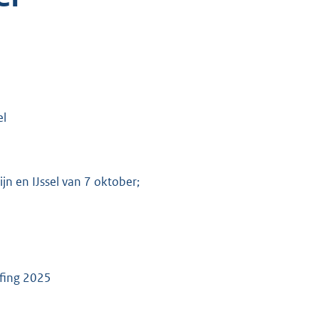
el
jn en IJssel van 7 oktober;
ffing 2025