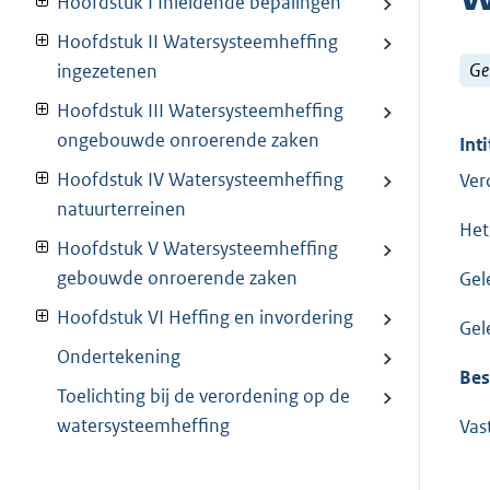
Hoofdstuk I Inleidende bepalingen
Hoofdstuk II Watersysteemheffing
Ge
ingezetenen
Hoofdstuk III Watersysteemheffing
ongebouwde onroerende zaken
Inti
Hoofdstuk IV Watersysteemheffing
Ver
natuurterreinen
Het
Hoofdstuk V Watersysteemheffing
gebouwde onroerende zaken
Gel
Hoofdstuk VI Heffing en invordering
Gel
Ondertekening
Bes
Toelichting bij de verordening op de
watersysteemheffing
Vas