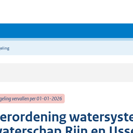
eling
geling vervallen per 01-01-2026
erordening watersyst
aterschap Rijn en IJss