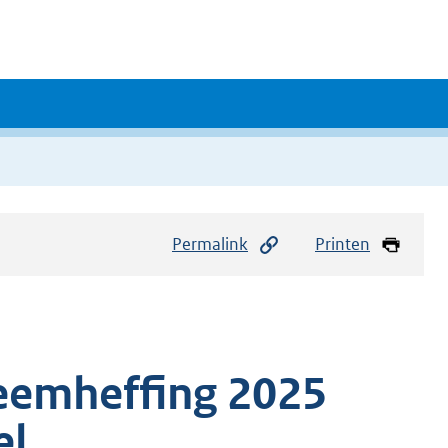
Permalink
Printen
eemheffing 2025
el