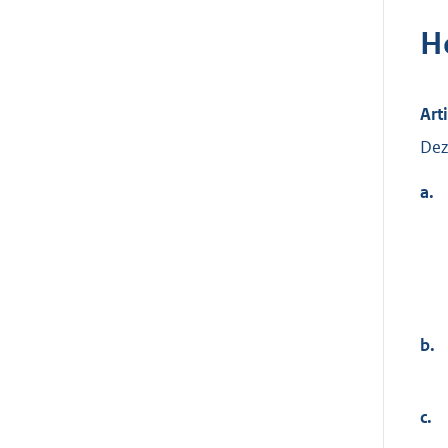
H
Art
Dez
a.
b.
c.