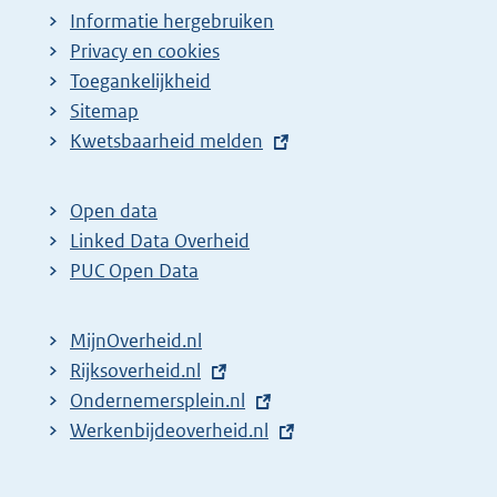
Informatie hergebruiken
Privacy en cookies
Toegankelijkheid
Sitemap
E
Kwetsbaarheid melden
x
t
Open data
e
Linked Data Overheid
r
PUC Open Data
n
e
MijnOverheid.nl
l
E
Rijksoverheid.nl
i
x
E
Ondernemersplein.nl
n
t
x
E
Werkenbijdeoverheid.nl
k
e
t
x
:
r
e
t