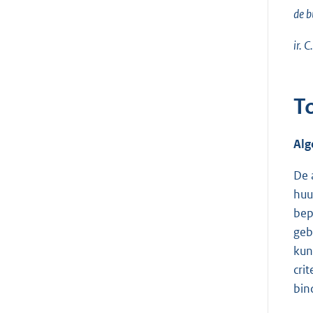
de b
ir. C
T
Al
De 
huu
bep
geb
kun
cri
bin