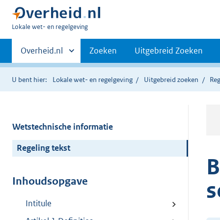
U
Lokale wet- en regelgeving
bent
Primaire
hier:
Andere
Overheid.nl
Zoeken
Uitgebreid Zoeken
sites
navigatie
binnen
U bent hier:
Lokale wet- en regelgeving
Uitgebreid zoeken
Reg
Wetstechnische informatie
Regeling tekst
B
Inhoudsopgave
s
Intitule