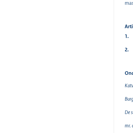
max
Art
1.
2.
Ond
Katw
Burg
De s
mr. 