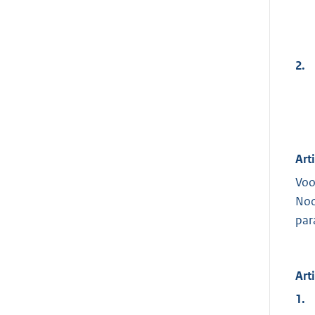
2.
Art
Voo
Noo
par
Art
1.