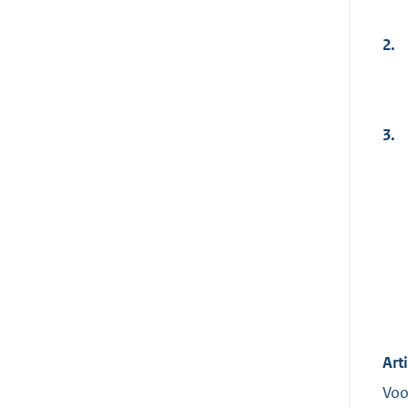
2.
3.
Art
Voo