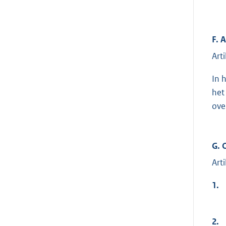
F. 
Art
In 
het
ove
G. 
Art
1.
2.