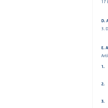
17
D. 
3. 
E. 
Art
1.
2.
3.