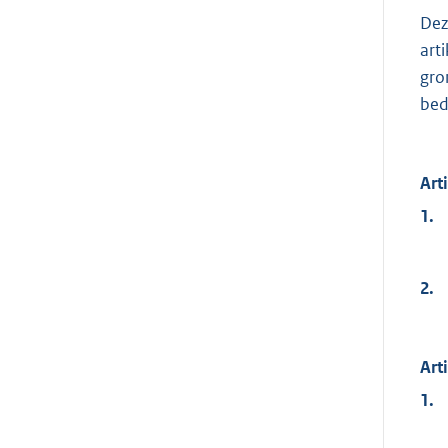
Dez
art
gro
bed
Art
1.
2.
Art
1.