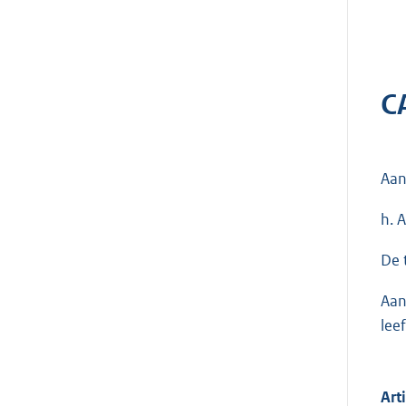
C
Aan
h. 
De 
Aan
lee
Art