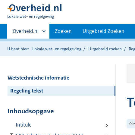
U
Lokale wet- en regelgeving
bent
Primaire
hier:
Andere
Overheid.nl
Zoeken
Uitgebreid Zoeken
sites
navigatie
binnen
U bent hier:
Lokale wet- en regelgeving
Uitgebreid zoeken
Reg
Wetstechnische informatie
Regeling tekst
T
Inhoudsopgave
Ge
Intitule