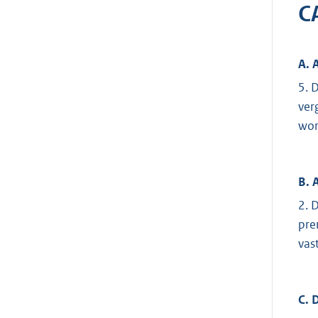
C
A. 
5. 
ver
wor
B. 
2. 
pre
vas
C. 