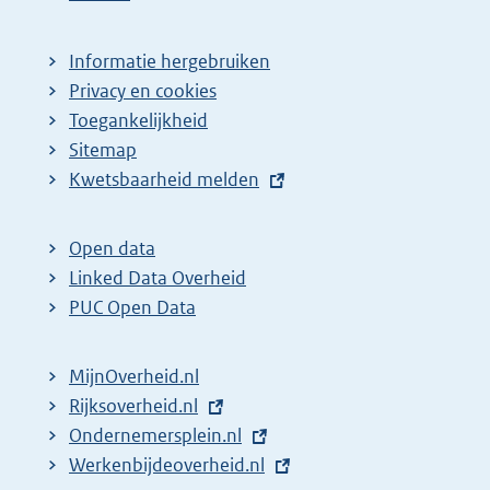
Informatie hergebruiken
Privacy en cookies
Toegankelijkheid
Sitemap
E
Kwetsbaarheid melden
x
t
Open data
e
Linked Data Overheid
r
PUC Open Data
n
e
MijnOverheid.nl
l
E
Rijksoverheid.nl
i
x
E
Ondernemersplein.nl
n
t
x
E
Werkenbijdeoverheid.nl
k