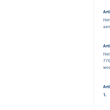
Art
Het
aan
Art
Het
770
woo
Art
1.