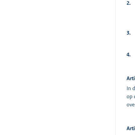
2.
3.
4.
Art
In 
op 
ove
Art