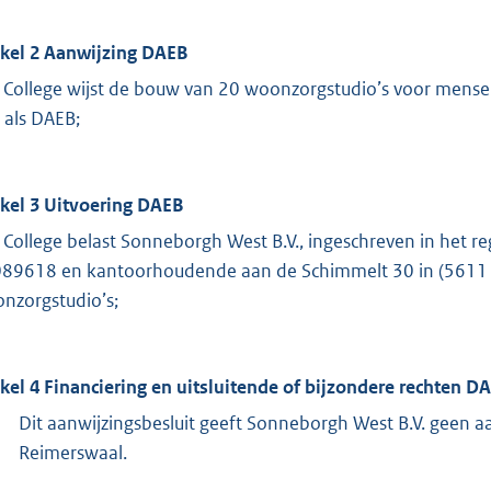
ikel 2 Aanwijzing DAEB
 College wijst de bouw van 20 woonzorgstudio’s voor mensen
 als DAEB;
ikel 3 Uitvoering DAEB
 College belast Sonneborgh West B.V., ingeschreven in het
89618 en kantoorhoudende aan de Schimmelt 30 in (5611 
nzorgstudio’s;
ikel 4 Financiering en uitsluitende of bijzondere rechten D
Dit aanwijzingsbesluit geeft Sonneborgh West B.V. geen 
Reimerswaal.