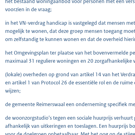
het bestaand woningaanbod voor personen met een verst
voorzien in de vraag;
in het VN-verdrag handicap is vastgelegd dat mensen met
mogelijk te wonen, dat deze groep mensen toegang moet 
om zelfstandig te kunnen wonen en dat de overheid hierin
het Omgevingsplan ter plaatse van het bovenvermelde per
maximaal 31 reguliere woningen en 20 zorgafhankelijke
(lokale) overheden op grond van artikel 14 van het Verd
en artikel 1 van Protocol 26 de essentiële rol en de rui
wijzen;
de gemeente Reimerswaal een onderneming specifiek met
de woonzorgstudio’s tegen een sociale huurprijs verhuur
afhankelijk van uitkeringen en toeslagen. Een huurprijs b
voor de doelgroep onbetaalbaar. Met het oog op de stij