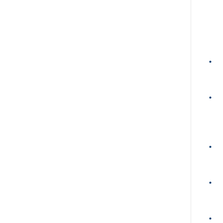
•
•
•
•
•