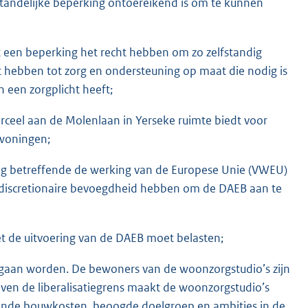
andelijke beperking ontoereikend is om te kunnen
 een beperking het recht hebben om zo zelfstandig
hebben tot zorg en ondersteuning op maat die nodig is
 een zorgplicht heeft;
ceel aan de Molenlaan in Yerseke ruimte biedt voor
 woningen;
rag betreffende de werking van de Europese Unie (VWEU)
me discretionaire bevoegdheid hebben om de DAEB aan te
 de uitvoering van de DAEB moet belasten;
t gaan worden. De bewoners van de woonzorgstudio’s zijn
oven de liberalisatiegrens maakt de woonzorgstudio’s
gende bouwkosten, beoogde doelgroep en ambities in de