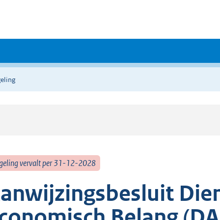
eling
geling vervalt per 31-12-2028
anwijzingsbesluit Die
conomisch Belang (D