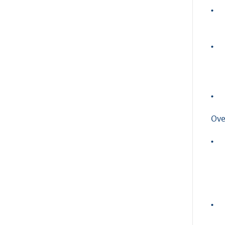
•
•
•
Ove
•
•