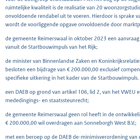
ruimtelijke kwaliteit is de realisatie van 20 woonzorgst
onvoldoende rendabel uit te voeren. Hierdoor is sprake v
wordt de voorliggende opgave onvoldoende door marktpa
de gemeente Reimerswaal in oktober 2023 een aanvraag h
vanuit de Startbouwimpuls van het Rijk;
de minister van Binnenlandse Zaken en Koninkrijksrelati
besloten een bijdrage van € 200.000,00 exclusief compe
specifieke uitkering in het kader van de Startbouwimpuls.
een DAEB op grond van artikel 106, lid 2, van het VWEU e
mededingings- en staatssteunrecht;
de gemeente Reimerswaal geen rol heeft in de ontwikkelin
€ 200.000,00 wil overdragen aan Sonneborgh West B.V.;
met een beroep op de DAEB de-minimisverordening van d