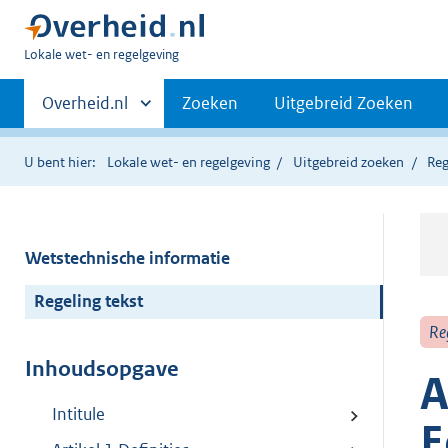
U
Lokale wet- en regelgeving
bent
Primaire
hier:
Andere
Overheid.nl
Zoeken
Uitgebreid Zoeken
sites
navigatie
binnen
U bent hier:
Lokale wet- en regelgeving
Uitgebreid zoeken
Reg
Wetstechnische informatie
Regeling tekst
Re
Inhoudsopgave
A
Intitule
E