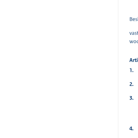
Bes
vas
woo
Art
1.
2.
3.
4.