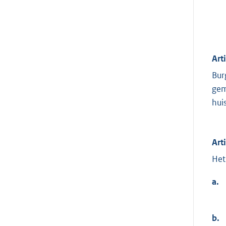
Art
Bur
gem
huis
Art
Het
a.
b.