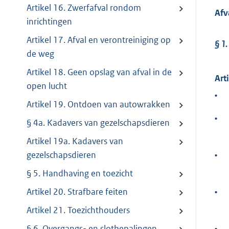
Artikel 16. Zwerfafval rondom
Afv
inrichtingen
Artikel 17. Afval en verontreiniging op
§ 1.
de weg
Artikel 18. Geen opslag van afval in de
Art
open lucht
•
Artikel 19. Ontdoen van autowrakken
•
§ 4a. Kadavers van gezelschapsdieren
Artikel 19a. Kadavers van
•
gezelschapsdieren
§ 5. Handhaving en toezicht
•
Artikel 20. Strafbare feiten
Artikel 21. Toezichthouders
•
§ 6. Overgangs- en slotbepalingen