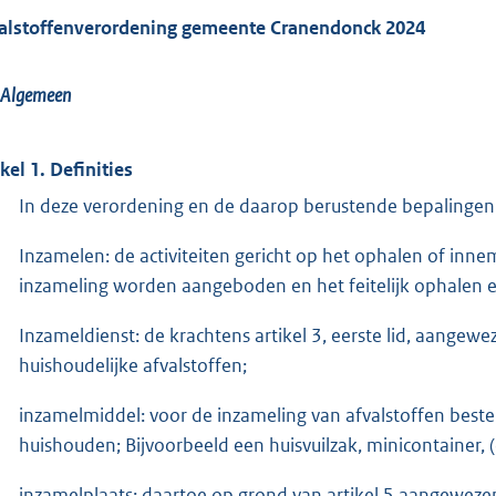
alstoffenverordening gemeente Cranendonck 2024
Algemeen
ikel 1. Definities
In deze verordening en de daarop berustende bepalingen
Inzamelen: de activiteiten gericht op het ophalen of inn
inzameling worden aangeboden en het feitelijk ophalen 
Inzameldienst: de krachtens artikel 3, eerste lid, aangew
huishoudelijke afvalstoffen;
inzamelmiddel: voor de inzameling van afvalstoffen bes
huishouden; Bijvoorbeeld een huisvuilzak, minicontainer,
inzamelplaats: daartoe op grond van artikel 5 aangewezen