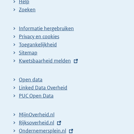
Help
Zoeken
Informatie hergebruiken
Privacy en cookies
Toegankelijkheid
Sitemap
E
Kwetsbaarheid melden
x
t
Open data
e
Linked Data Overheid
r
PUC Open Data
n
e
MijnOverheid.nl
l
E
Rijksoverheid.nl
i
x
E
Ondernemersplein.nl
n