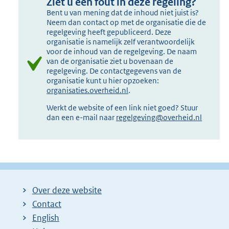
Ziet u een fout in deze regeling?
e
Bent u van mening dat de inhoud niet juist is?
r
Neem dan contact op met de organisatie die de
n
regelgeving heeft gepubliceerd. Deze
organisatie is namelijk zelf verantwoordelijk
e
voor de inhoud van de regelgeving. De naam
l
van de organisatie ziet u bovenaan de
regelgeving. De contactgegevens van de
i
organisatie kunt u hier opzoeken:
n
organisaties.overheid.nl
.
k
Werkt de website of een link niet goed? Stuur
:
dan een e-mail naar
regelgeving@overheid.nl
Over deze website
Contact
English