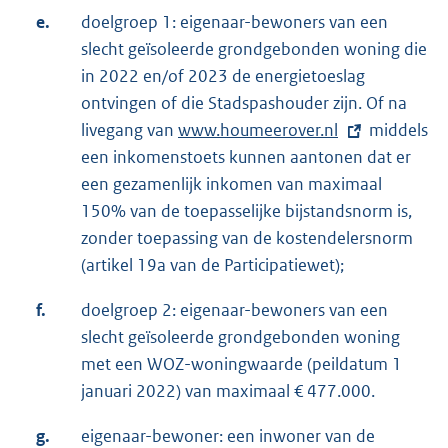
e.
doelgroep 1: eigenaar-bewoners van een
slecht geïsoleerde grondgebonden woning die
in 2022 en/of 2023 de energietoeslag
ontvingen of die Stadspashouder zijn. Of na
livegang van
E
www.houmeerover.nl
middels
een inkomenstoets kunnen aantonen dat er
x
een gezamenlijk inkomen van maximaal
t
150% van de toepasselijke bijstandsnorm is,
e
zonder toepassing van de kostendelersnorm
r
(artikel 19a van de Participatiewet);
n
e
f.
doelgroep 2: eigenaar-bewoners van een
l
slecht geïsoleerde grondgebonden woning
i
met een WOZ-woningwaarde (peildatum 1
n
januari 2022) van maximaal € 477.000.
k
:
g.
eigenaar-bewoner: een inwoner van de