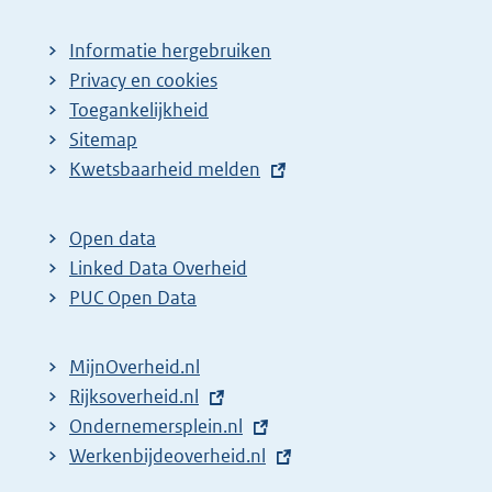
Informatie hergebruiken
Privacy en cookies
Toegankelijkheid
Sitemap
E
Kwetsbaarheid melden
x
t
Open data
e
Linked Data Overheid
r
PUC Open Data
n
e
MijnOverheid.nl
l
E
Rijksoverheid.nl
i
x
E
Ondernemersplein.nl
n
t
x
E
Werkenbijdeoverheid.nl
k
e
t
x