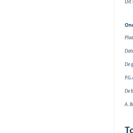
Dit
Ond
Plaa
Datu
De g
P.G.
De b
A. B
T