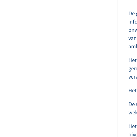
De 
inf
onw
van
amb
Het
gem
ver
Het
De 
wek
Het
niv