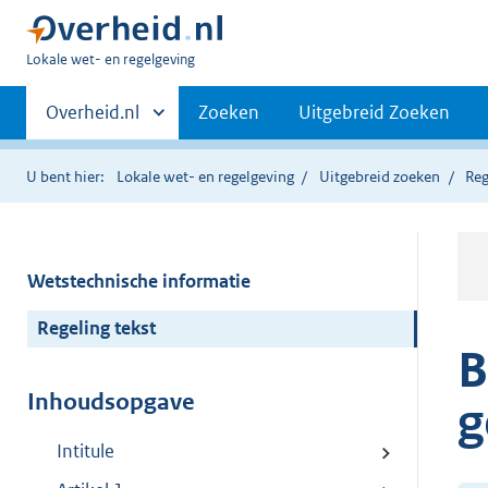
U
Lokale wet- en regelgeving
bent
Primaire
hier:
Andere
Overheid.nl
Zoeken
Uitgebreid Zoeken
sites
navigatie
binnen
U bent hier:
Lokale wet- en regelgeving
Uitgebreid zoeken
Reg
Wetstechnische informatie
Regeling tekst
B
Inhoudsopgave
g
Intitule