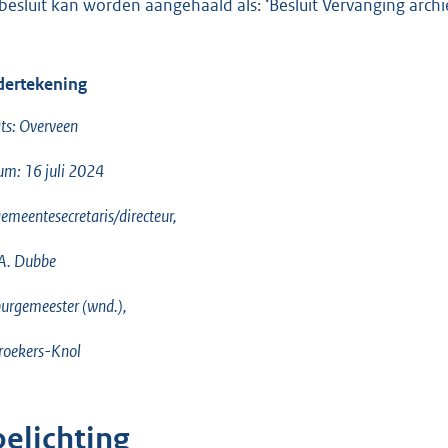
 besluit kan worden aangehaald als: ‘Besluit Vervanging ar
ertekening
ts: Overveen
m: 16 juli 2024
emeentesecretaris/directeur,
A. Dubbe
urgemeester (wnd.),
roekers-Knol
oelichting