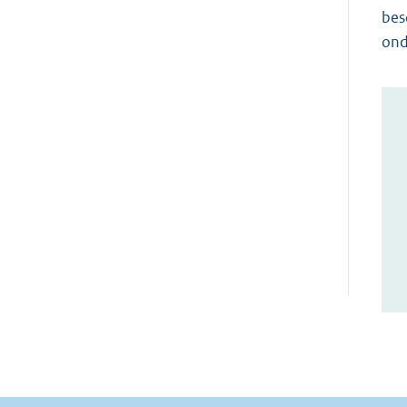
bes
ond