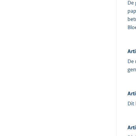
De 
pap
bet
Blo
Art
De 
gem
Art
Dit
Art