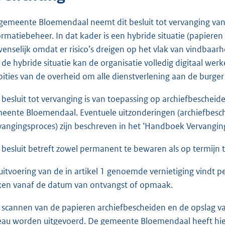
gemeente Bloemendaal neemt dit besluit tot vervanging vanu
ormatiebeheer. In dat kader is een hybride situatie (papieren
enselijk omdat er risico’s dreigen op het vlak van vindbaarh
 de hybride situatie kan de organisatie volledig digitaal werke
ities van de overheid om alle dienstverlening aan de burger d
 besluit tot vervanging is van toepassing op archiefbeschei
eente Bloemendaal. Eventuele uitzonderingen (archiefbesc
vangingsproces) zijn beschreven in het ‘Handboek Vervang
 besluit betreft zowel permanent te bewaren als op termijn t
uitvoering van de in artikel 1 genoemde vernietiging vindt 
en vanaf de datum van ontvangst of opmaak.
 scannen van de papieren archiefbescheiden en de opslag v
eau worden uitgevoerd. De gemeente Bloemendaal heeft hierv