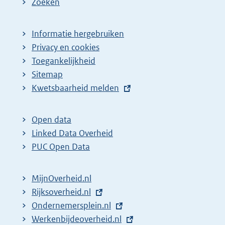
Zoeken
Informatie hergebruiken
Privacy en cookies
Toegankelijkheid
Sitemap
E
Kwetsbaarheid melden
x
t
Open data
e
Linked Data Overheid
r
PUC Open Data
n
e
MijnOverheid.nl
l
E
Rijksoverheid.nl
i
x
E
Ondernemersplein.nl
n
t
x
E
Werkenbijdeoverheid.nl
k