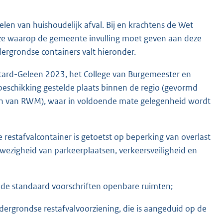
len van huishoudelijk afval. Bij en krachtens de Wet
ijze waarop de gemeente invulling moet geven aan deze
dergrondse containers valt hieronder.
ttard-Geleen 2023, het College van Burgemeester en
beschikking gestelde plaats binnen de regio (gevormd
jn van RWM), waar in voldoende mate gelegenheid wordt
 restafvalcontainer is getoetst op beperking van overlast
nwezigheid van parkeerplaatsen, verkeersveiligheid en
 in de standaard voorschriften openbare ruimten;
ndergrondse restafvalvoorziening, die is aangeduid op de