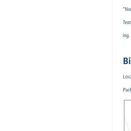
“Nam
Tea
ing.
Bi
Loc
Par