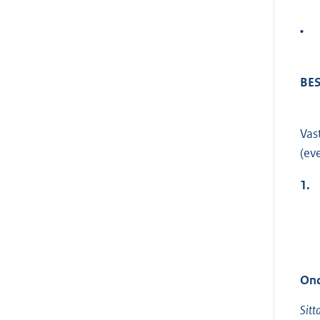
•
BES
Vas
(ev
1.
Ond
Sitt