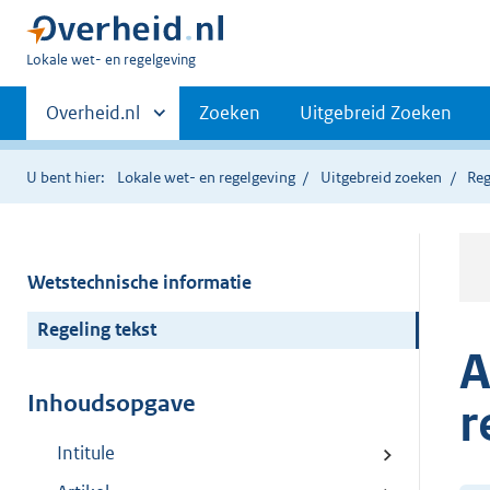
U
Lokale wet- en regelgeving
bent
Primaire
hier:
Andere
Overheid.nl
Zoeken
Uitgebreid Zoeken
sites
navigatie
binnen
U bent hier:
Lokale wet- en regelgeving
Uitgebreid zoeken
Reg
Wetstechnische informatie
Regeling tekst
A
Inhoudsopgave
r
Intitule