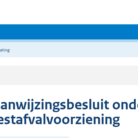
eling
anwijzingsbesluit on
estafvalvoorziening