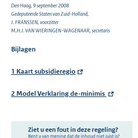
Den Haag, 9 september 2008
Gedeputeerde Staten van Zuid-Holland,
J. FRANSSEN, voorzitter
M.H.J. VAN WIERINGEN-WAGENAAR, secretaris
Bijlagen
E
1 Kaart subsidieregio
x
t
e
E
2 Model Verklaring de-minimis
r
x
n
t
e
e
l
r
i
n
Ziet u een fout in deze regeling?
n
e
Bent u van mening dat de inhoud niet juist is?