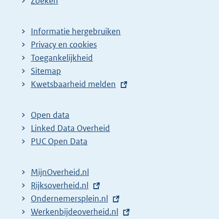
Zoeken
Informatie hergebruiken
Privacy en cookies
Toegankelijkheid
Sitemap
E
Kwetsbaarheid melden
x
t
Open data
e
Linked Data Overheid
r
PUC Open Data
n
e
MijnOverheid.nl
l
E
Rijksoverheid.nl
i
x
E
Ondernemersplein.nl
n
t
x
E
Werkenbijdeoverheid.nl
k