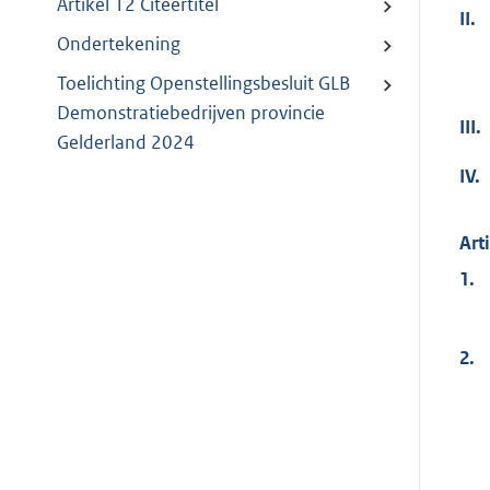
Artikel 12 Citeertitel
II.
Ondertekening
Toelichting Openstellingsbesluit GLB
Demonstratiebedrijven provincie
III.
Gelderland 2024
IV.
Art
1.
2.