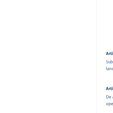
Art
Sub
lan
Art
De 
ope