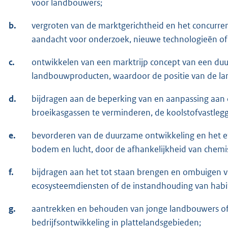
voor landbouwers;
b.
vergroten van de marktgerichtheid en het concur
aandacht voor onderzoek, nieuwe technologieën of d
c.
ontwikkelen van een marktrijp concept van een d
landbouwproducten, waardoor de positie van de la
d.
bijdragen aan de beperking van en aanpassing aan 
broeikasgassen te verminderen, de koolstofvastleg
e.
bevorderen van de duurzame ontwikkeling en het eff
bodem en lucht, door de afhankelijkheid van chemi
f.
bijdragen aan het tot staan brengen en ombuigen van
ecosysteemdiensten of de instandhouding van habi
g.
aantrekken en behouden van jonge landbouwers of
bedrijfsontwikkeling in plattelandsgebieden;