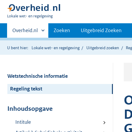
U
Lokale wet- en regelgeving
bent
Primaire
hier:
Andere
Overheid.nl
Zoeken
Uitgebreid Zoeken
sites
navigatie
binnen
U bent hier:
Lokale wet- en regelgeving
Uitgebreid zoeken
Reg
Wetstechnische informatie
Regeling tekst
O
Inhoudsopgave
D
Intitule
G