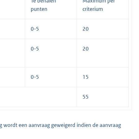
Te behalen
Maximum per
punten
criterium
0-5
20
0-5
20
0-5
15
55
ing wordt een aanvraag geweigerd indien de aanvraag