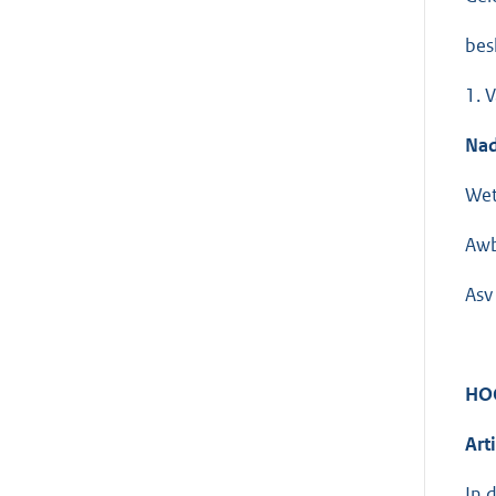
bes
1. 
Nad
Wet
Awb
Asv
HO
Art
In 