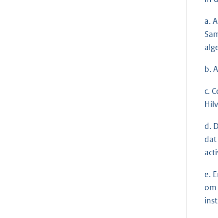
a. 
Sam
alg
b. 
c. 
Hil
d. 
dat
acti
e. 
om 
ins