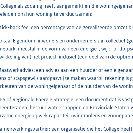
 College als zodanig heeft aangemerkt en die woningeigenar
eleiden om hun woning te verduurzamen;
Kick-back fee: een percentage van de gerealiseerde omzet b
Lokaal Eigendom: inwoners en ondernemers zijn collectief (ged
nepark, meestal in de vorm van een energie-, wijk- of dorp
wikkeling van) het project, inclusief (een deel van) de opbre
Maatwerkadvies: een advies aan een huurder of een eigena
ens of stapsgewijs aardgasvrij te maken waarbij rekening 
rkeuren van de woningeigenaar of de huurder van de wonin
RES of Regionale Energie Strategie: een document dat is vas
eenteraden, bestuur waterschappen en Provinciale Staten wa
rzame energie opwek capaciteit (windmolens en zonnepanel
Samenwerkingspartner: een organisatie die het College he