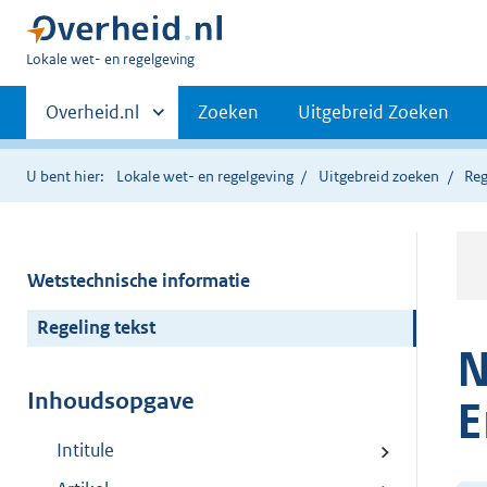
U
Lokale wet- en regelgeving
bent
Primaire
hier:
Andere
Overheid.nl
Zoeken
Uitgebreid Zoeken
sites
navigatie
binnen
U bent hier:
Lokale wet- en regelgeving
Uitgebreid zoeken
Reg
Wetstechnische informatie
Regeling tekst
N
Inhoudsopgave
E
Intitule