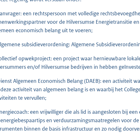
Aanvrager: een rechtspersoon met volledige rechtsbevoegdhei
enwerkingspartner voor de Hilversumse Energietransitie e
emeen economisch belang uit te voeren;
Algemene subsidieverordening: Algemene Subsidieverordeni
Collectief opwekproject: een project waar hernieuwbare lok
versummers en/of Hilversumse bedrijven in hebben geïnvest
Dienst Algemeen Economisch Belang (DAEB): een activiteit waa
 deze activiteit van algemeen belang is en waarbij het Coll
viteiten te vervullen;
Energiecoach: een vrijwilliger die als lid is aangesloten bij 
energiebespaartips en verduurzamingsmaatregelen voor de 
trumenten binnen de basis infrastructuur en zo nodig doorve