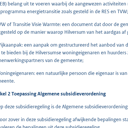
EB) belang uit te voeren waarbij de aangewezen activiteiten
 programma energietransitie zoals gesteld in de RES en TVW
TVW of Transitie Visie Warmte: een document dat door de gem
tgesteld op de manier waarop Hilversum van het aardgas af
Wijkaanpak: een aanpak om gestructureerd het aanbod van 
 te bieden bij de Hilversumse woningeigenaren en huurders 
enwerkingspartners van de gemeente;
Woningeigenaren: een natuurlijke persoon die eigenaar is va
eente.
ikel 2 Toepassing Algemene subsidieverordening
Op deze subsidieregeling is de Algemene subsidieverordenin
Voor zover in deze subsidieregeling afwijkende bepalingen s
valeren de bepalingen uit deze subsidieregeling.