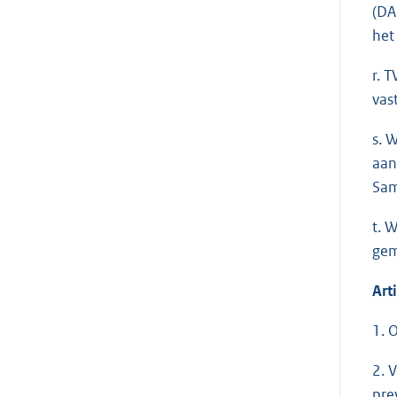
(DA
het
r. 
vas
s. 
aan
Sam
t. 
gem
Art
1. 
2. 
pre