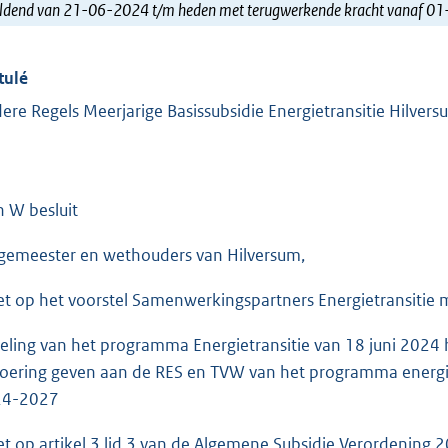
ldend van 21-06-2024 t/m heden met terugwerkende kracht vanaf 0
tulé
ere Regels Meerjarige Basissubsidie Energietransitie Hilve
n W besluit
gemeester en wethouders van Hilversum,
et op het voorstel Samenwerkingspartners Energietransiti
eling van het programma Energietransitie van 18 juni 2024 
voering geven aan de RES en TVW van het programma energietr
24-2027
et op artikel 3 lid 3 van de Algemene Subsidie Verordening 