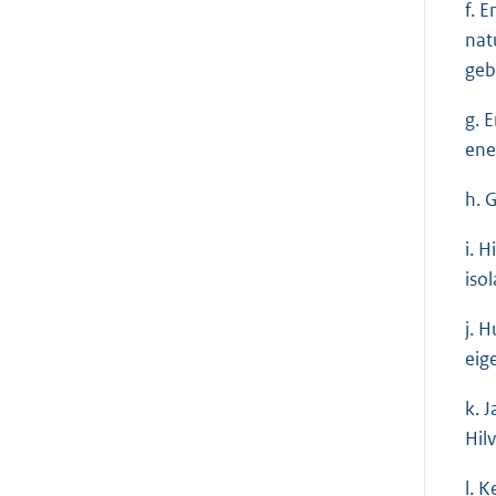
f. 
nat
geb
g. 
ene
h. 
i. 
iso
j. 
eig
k. 
Hilv
l. 