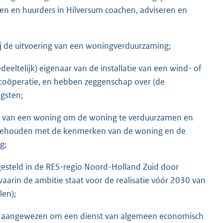
en en huurders in Hilversum coachen, adviseren en
ij de uitvoering van een woningverduurzaming;
eeltelijk) eigenaar van de installatie van een wind- of
scoöperatie, en hebben zeggenschap over (de
ngsten;
ar van een woning om de woning te verduurzamen en
is gehouden met de kenmerken van de woning en de
g;
tgesteld in de RES-regio Noord-Holland Zuid door
arin de ambitie staat voor de realisatie vóór 2030 van
en);
eft aangewezen om een dienst van algemeen economisch