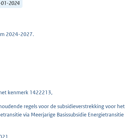
1-01-2024
rsum 2024-2027.
e met kenmerk 1422213,
houdende regels voor de subsidieverstrekking voor het
ansitie via Meerjarige Basissubsidie Energietransitie
2021