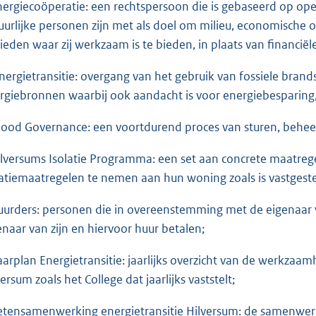
Energiecoöperatie: een rechtspersoon die is gebaseerd op ope
uurlijke personen zijn met als doel om milieu, economische o
ieden waar zij werkzaam is te bieden, in plaats van financië
Energietransitie: overgang van het gebruik van fossiele bran
rgiebronnen waarbij ook aandacht is voor energiebesparing, 
Good Governance: een voortdurend proces van sturen, behee
Hilversums Isolatie Programma: een set aan concrete maatreg
latiemaatregelen te nemen aan hun woning zoals is vastgest
Huurders: personen die in overeenstemming met de eigenaar
enaar van zijn en hiervoor huur betalen;
Jaarplan Energietransitie: jaarlijks overzicht van de werkz
ersum zoals het College dat jaarlijks vaststelt;
Ketensamenwerking energietransitie Hilversum: de samenw