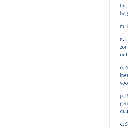
het
beg
m. 
n. 
zon
ont
o. 
ine
voo
p. 
gem
duu
q. 