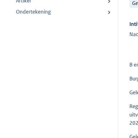
Artikel
Ge
Ondertekening
Inti
Nad
B e
Bur
Gel
Reg
uit
20
Gel