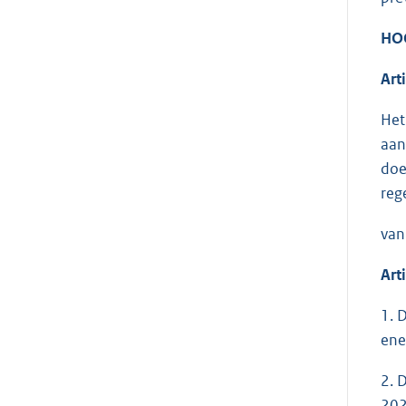
HO
Art
Het
aan
doe
reg
van
Art
1. 
ene
2. 
202