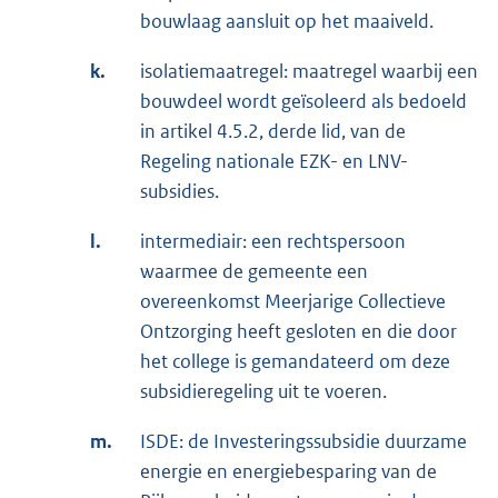
n
bouwlaag aansluit op het maaiveld.
k
k.
isolatiemaatregel: maatregel waarbij een
:
bouwdeel wordt geïsoleerd als bedoeld
in artikel 4.5.2, derde lid, van de
Regeling nationale EZK- en LNV-
subsidies.
l.
intermediair: een rechtspersoon
waarmee de gemeente een
overeenkomst Meerjarige Collectieve
Ontzorging heeft gesloten en die door
het college is gemandateerd om deze
subsidieregeling uit te voeren.
m.
ISDE: de Investeringssubsidie duurzame
energie en energiebesparing van de