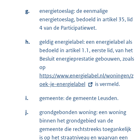
g.
energietoeslag: de eenmalige
energietoeslag, bedoeld in artikel 35, lid
4 van de Participatiewet.
h.
geldig energielabel: een energielabel als
bedoeld in artikel 1.1, eerste lid, van het
Besluit energieprestatie gebouwen, zoals
op
E
https://www.energielabel.nl/woningen/z
x
oek-je-energielabel
t
is vermeld.
e
i.
gemeente: de gemeente Leusden.
r
n
j.
grondgebonden woning: een woning
e
binnen het grondgebied van de
l
gemeente die rechtstreeks toegankelijk
i
is op het straatniveau en waarvan een