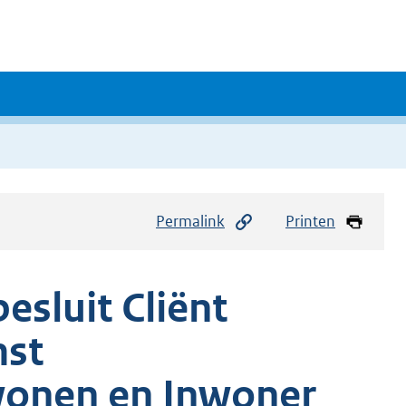
Permalink
Printen
sluit Cliënt
st
wonen en Inwoner