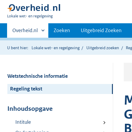
U
Lokale wet- en regelgeving
bent
Primaire
hier:
Andere
Overheid.nl
Zoeken
Uitgebreid Zoeken
sites
navigatie
binnen
U bent hier:
Lokale wet- en regelgeving
Uitgebreid zoeken
Reg
Wetstechnische informatie
Regeling tekst
M
Inhoudsopgave
G
Intitule
B