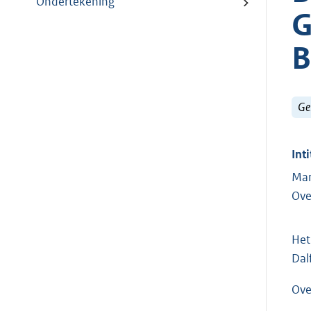
Ondertekening
G
B
Ge
Inti
Man
Ove
Het
Dal
Ove