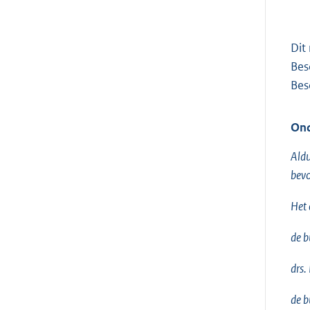
Dit
Bes
Bes
Ond
Aldu
bevo
Het 
de b
drs.
de b