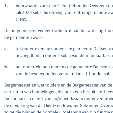
3.
Voorwaarde voor een Cliënt Gebonden Overeenkoms
juli 2023 subsidie ontving van centrumgemeente Z
cliënt.
De burgemeester verleent volmacht aan het afdelingshoo
de gemeente Zwolle:
a.
tot ondertekening namens de gemeente Dalfsen van
bevoegdheden onder 1 sub a van dit mandaatbeslui
b.
het ondertekenen namens de gemeente Dalfsen van
van de bevoegdheden genoemd in lid 1 onder sub b,
Burgemeester en wethouders en de Burgemeester van de 
verrichten van handelingen, die noch een besluit, noch ee
functionaris in dienst van en/of werkzaam onder verantw
de uitvoering van de Cliënt- en Inwoner Gebonden Over
zover die binnen de normale uitoefening van zijn functie