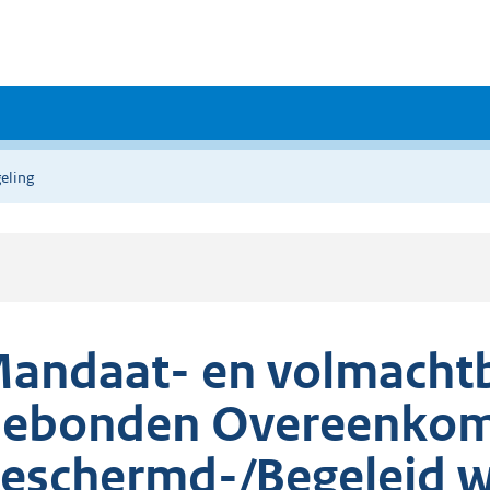
eling
andaat- en volmachtbe
ebonden Overeenkom
eschermd-/Begeleid 