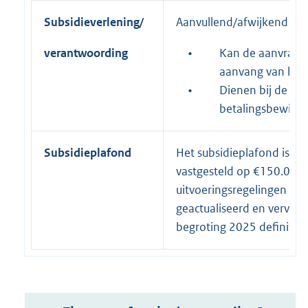
Subsidieverlening/
Aanvullend/afwijkend op h
verantwoording
•
Kan de aanvrager 
aanvang van het 
•
Dienen bij de ve
betalingsbewijze
Subsidieplafond
Het subsidieplafond is in
vastgesteld op €150.000. B
uitvoeringsregelingen 20
geactualiseerd en vervolg
begroting 2025 definitief