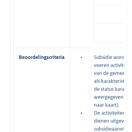
Beoordelingscriteria
•
Subsidie wordt al
voeren activiteit
van de gemeente 
als karakteristie
de status karakte
weergegeven op d
naar kaart).
•
De activiteiten 
dienen uitgevoer
subsidieaanvraag