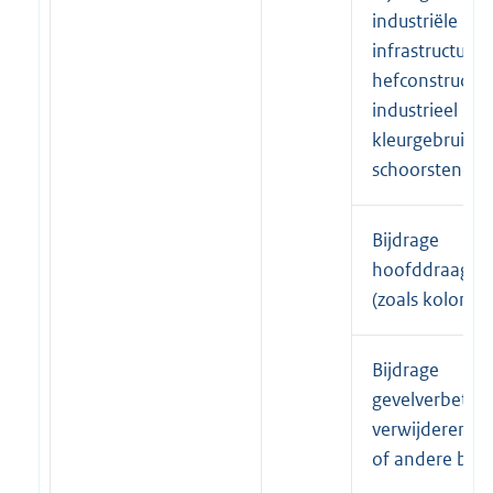
industriële
infrastructuur (
hefconstructies
industrieel
kleurgebruik, a
schoorstenen)
Bijdrage
hoofddraagcon
(zoals kolomm
Bijdrage
gevelverbeterin
verwijderen 
of andere bepl