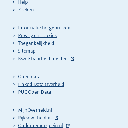
Help
Zoeken
Informatie hergebruiken
Privacy en cookies
Toegankelijkheid
Sitemap
E
Kwetsbaarheid melden
x
t
Open data
e
Linked Data Overheid
r
PUC Open Data
n
e
MijnOverheid.nl
l
E
Rijksoverheid.nl
i
x
E
Ondernemersplein.nl