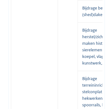
Bijdrage beho
(shed)daken
Bijdrage
herstel/zichtb
maken histori
sierelementen (
koepel, vlagg
kunstwerk, bel
Bijdrage
terreininrichtin
stelconplaten,
hekwerken, ko
spoorrails, bru