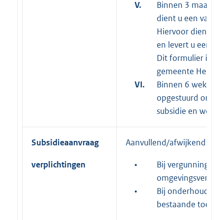
V.
Binnen 3 maanden
dient u een vasts
Hiervoor dient u h
en levert u een 
Dit formulier is
gemeente Hengel
VI.
Binnen 6 weken n
opgestuurd ontva
subsidie en wordt
Subsidieaanvraag
Aanvullend/afwijkend op 
verplichtingen
•
Bij vergunningspli
omgevingsvergun
•
Bij onderhoud die
bestaande toest