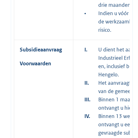
drie maanden van
•
Indien u vóór d
de werkzaamheden
risico.
Subsidieaanvraag
I.
U dient het aanvr
Industrieel Erfgoe
Voorwaarden
en, inclusief bij
Hengelo.
II.
Het aanvraagform
van de gemeente
III.
Binnen 1 maand 
ontvangt u hierv
IV.
Binnen 13 weken
ontvangt u een b
gevraagde subsid