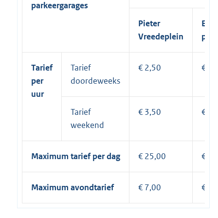
parkeergarages
Pieter
Emm
Vreedeplein
pas
Tarief
Tarief
€ 2,50
€ 2,
per
doordeweeks
uur
Tarief
€ 3,50
€ 3,
weekend
Maximum tarief per dag
€ 25,00
€ 25
Maximum avondtarief
€ 7,00
€ 7,