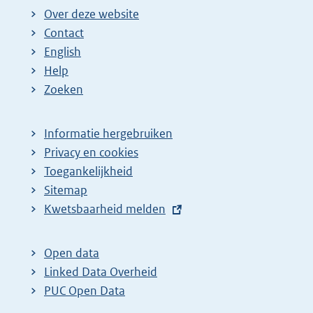
Over deze website
Contact
English
Help
Zoeken
Informatie hergebruiken
Privacy en cookies
Toegankelijkheid
Sitemap
E
Kwetsbaarheid melden
x
t
Open data
e
Linked Data Overheid
r
PUC Open Data
n