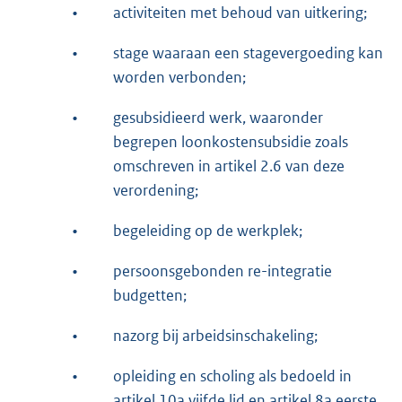
•
activiteiten met behoud van uitkering;
•
stage waaraan een stagevergoeding kan
worden verbonden;
•
gesubsidieerd werk, waaronder
begrepen loonkostensubsidie zoals
omschreven in artikel 2.6 van deze
verordening;
•
begeleiding op de werkplek;
•
persoonsgebonden re-integratie
budgetten;
•
nazorg bij arbeidsinschakeling;
•
opleiding en scholing als bedoeld in
artikel 10a vijfde lid en artikel 8a eerste