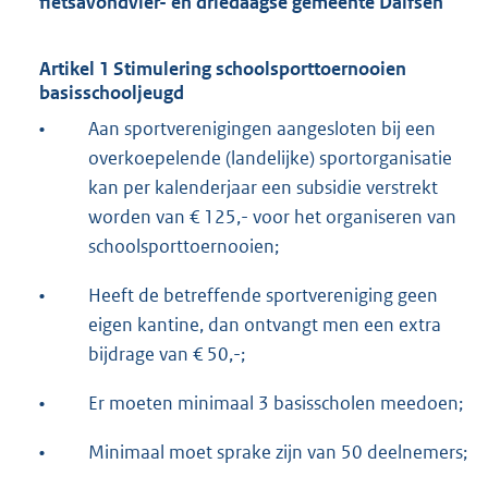
fiets
avon
d
vier- en driedaagse
g
emeente Dalfsen
”
Artikel 1 Stimulering schoolsporttoernooien
basisschooljeugd
•
Aan sportverenigingen aangesloten bij een
overkoepelende (landelijke) sportorganisatie
kan per kalenderjaar een subsidie verstrekt
worden van € 125,- voor het organiseren van
schoolsporttoernooien;
•
Heeft de betreffende sportvereniging geen
eigen kantine, dan ontvangt men een extra
bijdrage van € 50,-;
•
Er moeten minimaal 3 basisscholen meedoen;
•
Minimaal moet sprake zijn van 50 deelnemers;