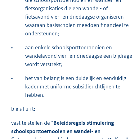
die schoolsporttoernooien en wandel- en
fietsorganisaties die een wandel- of
fietsavond vier- en driedaagse organiseren
waaraan basisscholen meedoen financieel te
ondersteunen;
•
aan enkele schoolsporttoernooien en
wandelavond vier- en driedaagse een bijdrage
wordt verstrekt;
•
het van belang is een duidelijk en eenduidig
kader met uniforme subsidierichtlijnen te
hebben.
b e s l u i t:
vast te stellen de “
Beleidsregel
s
stimulering
schoolsporttoernooien en wand
el
- en