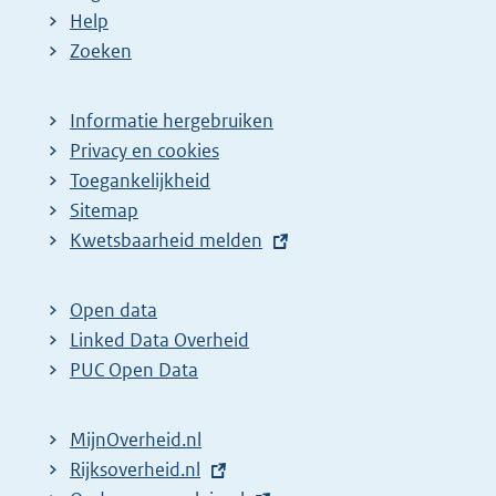
Help
Zoeken
Informatie hergebruiken
Privacy en cookies
Toegankelijkheid
Sitemap
E
Kwetsbaarheid melden
x
t
Open data
e
Linked Data Overheid
r
PUC Open Data
n
e
MijnOverheid.nl
l
E
Rijksoverheid.nl
i