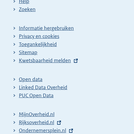
Help
Zoeken
Informatie hergebruiken
Privacy en cookies
Toegankelijkheid
Sitemap
E
Kwetsbaarheid melden
x
t
Open data
e
Linked Data Overheid
r
PUC Open Data
n
e
MijnOverheid.nl
l
E
Rijksoverheid.nl
i
x
E
Ondernemersplein.nl
n