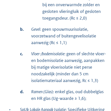
bij een onverwarmde zolder en
gesloten vlieringluik of gesloten
toegangsdeur. (Rc ≤ 2,0)
b.
Gevel
: geen spouwmuurisolatie,
voorzetwand of buitengevelisolatie
aanwezig (Rc ≤ 1,1)
c.
Vloer-/bodemisolatie
: geen of slechte vloer-
en bodemisolatie aanwezig, aanpakken
bij matige vloerisolatie niet perse
noodzakelijk (minder dan 5 cm
isolatiemateriaal aanwezig, Rc ≤ 1,3)
d.
Ramen (Glas)
: enkel glas, oud dubbelglas
en HR glas (Ug-waarde ≥ 1,6);
-
SpUk
Lokale Aanpak Isolatie
: Specifieke Uitkering