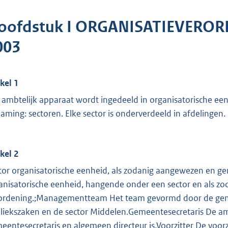
oofdstuk I ORGANISATIEVERO
003
ikel 1
 ambtelijk apparaat wordt ingedeeld in organisatorische 
aming: sectoren. Elke sector is onderverdeeld in afdelingen.
ikel 2
tor organisatorische eenheid, als zodanig aangewezen en ge
anisatorische eenheid, hangende onder een sector en als zo
ordening.;Managementteam Het team gevormd door de gemee
liekszaken en de sector Middelen.Gemeentesecretaris De a
eentesecretaris en algemeen directeur is.Voorzitter De voorz