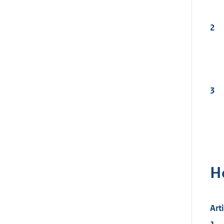
2
3
H
Art