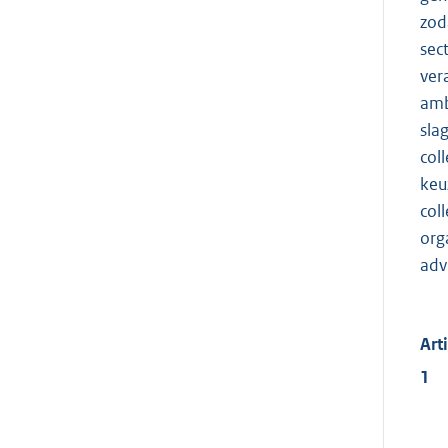
zod
sec
ver
amb
sla
col
keu
col
org
adv
Art
1