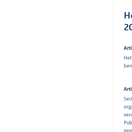
H
2
Art
Het
ben
Art
Sec
org
ver
Pub
gem