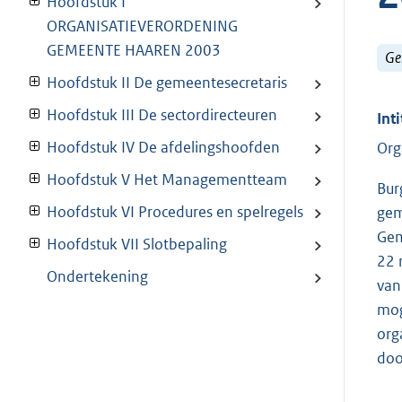
Hoofdstuk I
ORGANISATIEVERORDENING
GEMEENTE HAAREN 2003
Ge
Hoofdstuk II De gemeentesecretaris
Hoofdstuk III De sectordirecteuren
Inti
Hoofdstuk IV De afdelingshoofden
Org
Hoofdstuk V Het Managementteam
Bur
Hoofdstuk VI Procedures en spelregels
gem
Gem
Hoofdstuk VII Slotbepaling
22 
Ondertekening
van
mog
org
doo