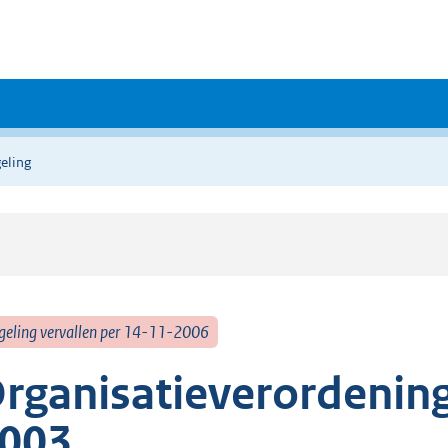
eling
geling vervallen per 14-11-2006
rganisatieverordenin
003