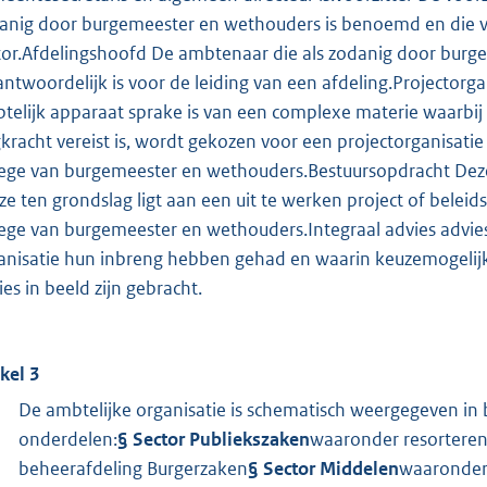
anig door burgemeester en wethouders is benoemd en die ve
tor.Afdelingshoofd De ambtenaar die als zodanig door bur
antwoordelijk is voor de leiding van een afdeling.Projectorga
telijk apparaat sprake is van een complexe materie waarbij 
gkracht vereist is, wordt gekozen voor een projectorganisatie
lege van burgemeester en wethouders.Bestuursopdracht Deze
ze ten grondslag ligt aan een uit te werken project of bele
lege van burgemeester en wethouders.Integraal advies advies w
anisatie hun inbreng hebben gehad en waarin keuzemogelij
ies in beeld zijn gebracht.
ikel 3
De ambtelijke organisatie is schematisch weergegeven in
onderdelen:
§ Sector Publiekszaken
waaronder resorterend
beheerafdeling Burgerzaken
§ Sector Middelen
waaronder 