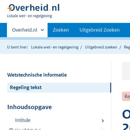
U
Lokale wet- en regelgeving
bent
Primaire
hier:
Andere
Overheid.nl
Zoeken
Uitgebreid Zoeken
sites
navigatie
binnen
U bent hier:
Lokale wet- en regelgeving
Uitgebreid zoeken
Reg
Wetstechnische informatie
Regeling tekst
Re
Inhoudsopgave
O
Intitule
2