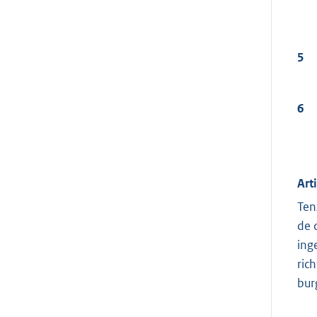
5
6
Art
Ten
de 
ing
ric
bur