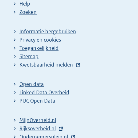
Help
Zoeken
Informatie hergebruiken
Privacy en cookies
Toegankelijkheid
Sitemap
E
Kwetsbaarheid melden
x
t
Open data
e
Linked Data Overheid
r
PUC Open Data
n
e
MijnOverheid.nl
l
E
Rijksoverheid.nl
i
x
E
Ondernemersplein.nl