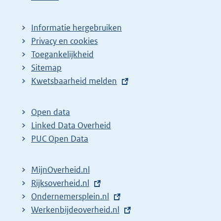
Informatie hergebruiken
Privacy en cookies
Toegankelijkheid
Sitemap
E
Kwetsbaarheid melden
x
t
Open data
e
Linked Data Overheid
r
PUC Open Data
n
e
MijnOverheid.nl
l
E
Rijksoverheid.nl
i
x
E
Ondernemersplein.nl
n
t
x
E
Werkenbijdeoverheid.nl
k