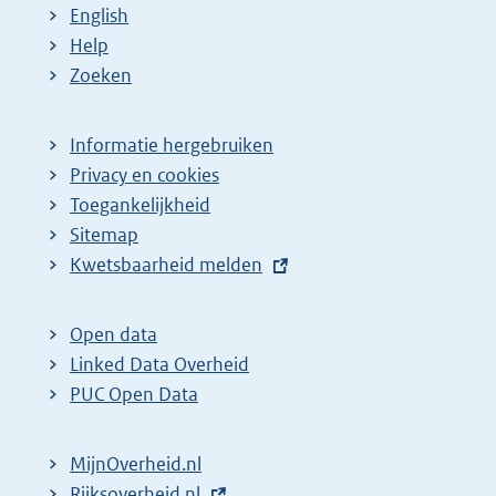
English
Help
Zoeken
Informatie hergebruiken
Privacy en cookies
Toegankelijkheid
Sitemap
E
Kwetsbaarheid melden
x
t
Open data
e
Linked Data Overheid
r
PUC Open Data
n
e
MijnOverheid.nl
l
E
Rijksoverheid.nl