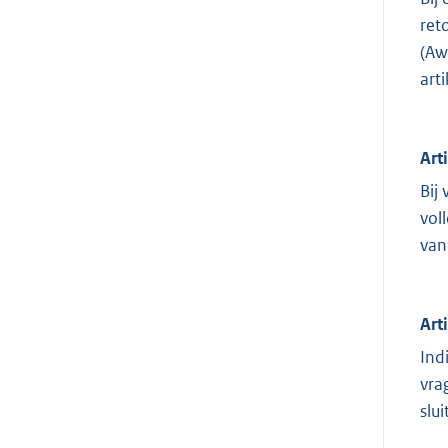
ret
(Aw
art
Art
Bij
vol
van
Art
Ind
vra
slu