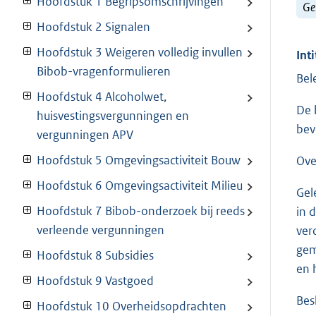
Hoofdstuk 1 Begripsomschrijvingen
Ge
Hoofdstuk 2 Signalen
Hoofdstuk 3 Weigeren volledig invullen
Inti
Bibob-vragenformulieren
Bel
Hoofdstuk 4 Alcoholwet,
De 
huisvestingsvergunningen en
bev
vergunningen APV
Hoofdstuk 5 Omgevingsactiviteit Bouw
Ove
Hoofdstuk 6 Omgevingsactiviteit Milieu
Gel
Hoofdstuk 7 Bibob-onderzoek bij reeds
in 
verleende vergunningen
ver
gem
Hoofdstuk 8 Subsidies
en 
Hoofdstuk 9 Vastgoed
Bes
Hoofdstuk 10 Overheidsopdrachten