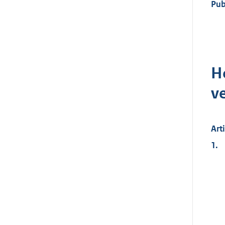
Pub
H
v
Art
1.