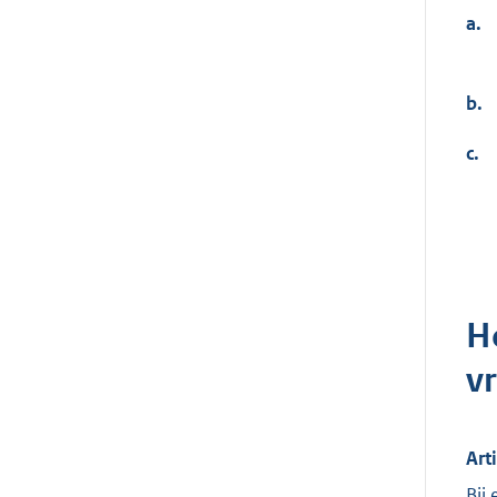
a.
b.
c.
H
v
Art
Bij