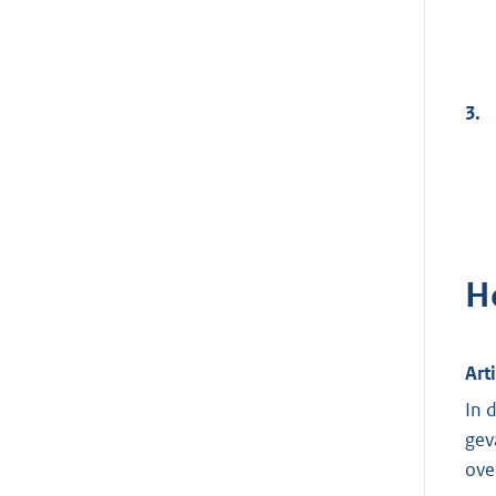
3.
H
Art
In 
gev
ove