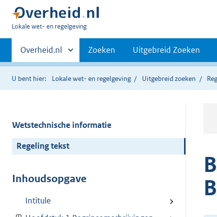
U
Lokale wet- en regelgeving
bent
Primaire
hier:
Andere
Overheid.nl
Zoeken
Uitgebreid Zoeken
sites
navigatie
binnen
U bent hier:
Lokale wet- en regelgeving
Uitgebreid zoeken
Reg
Wetstechnische informatie
Regeling tekst
B
Inhoudsopgave
B
Intitule