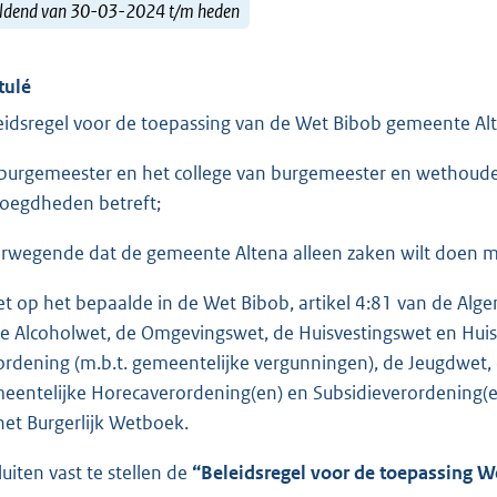
ldend van 30-03-2024 t/m heden
tulé
eidsregel voor de toepassing van de Wet Bibob gemeente A
burgemeester en het college van burgemeester en wethouder
oegdheden betreft;
rwegende dat de gemeente Altena alleen zaken wilt doen me
et op het bepaalde in de Wet Bibob, artikel 4:81 van de Alg
de Alcoholwet, de Omgevingswet, de Huisvestingswet en Huis
ordening (m.b.t. gemeentelijke vergunningen), de Jeugdwet
eentelijke Horecaverordening(en) en Subsidieverordening(
het Burgerlijk Wetboek.
luiten vast te stellen de
“Beleidsregel voor de toepassing 