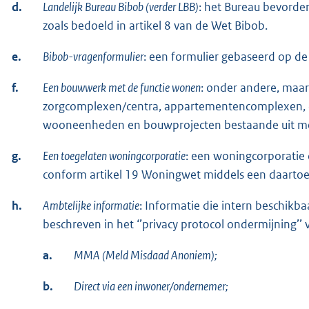
d.
Landelijk Bureau Bibob (verder LBB)
: het Bureau bevorde
zoals bedoeld in artikel 8 van de Wet Bibob.
e.
Bibob-vragenformulier
: een formulier gebaseerd op de 
f.
Een bouwwerk met de functie wonen
: onder andere, maa
zorgcomplexen/centra, appartementencomplexen, d
wooneenheden en bouwprojecten bestaande uit m
g.
Een toegelaten woningcorporatie
: een woningcorporatie 
conform artikel 19 Woningwet middels een daartoe
h.
Ambtelijke informatie
: Informatie die intern beschikbaa
beschreven in het ‘’privacy protocol ondermijning’’
a.
MMA (Meld Misdaad Anoniem);
b.
Direct via een inwoner/ondernemer;