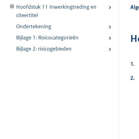
Hoofdstuk 11 Inwerkingtreding en
Al
citeertitel
Ondertekening
H
Bijlage 1: Risicocategorieën
Bijlage 2: risicogebieden
1.
2.